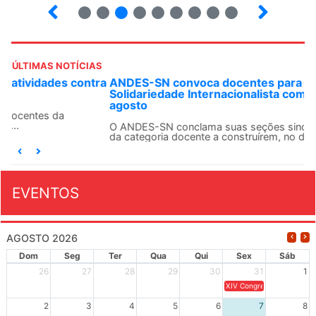
2
3
4
5
6
7
8
9
ÚLTIMAS NOTÍCIAS
ANDES-SN convoca docentes para Dia de
Solidariedade Internacionalista com Cuba em 13 de
agosto
O ANDES-SN conclama suas seções sindicais e o conjunto
da categoria docente a construírem, no dia...
EVENTOS
AGOSTO 2026
Dom
Seg
Ter
Qua
Qui
Sex
Sáb
26
27
28
29
30
31
1
XIV Congresso Brasileiro 