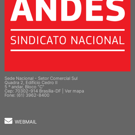
Sede Nacional - Setor Comercial Sul
Quadra 2, Edifício Cedro II
5 º andar, Bloco "C"
Cep: 70302-914 Brasília-DF |
Ver mapa
Fone: (61) 3962-8400
WEBMAIL