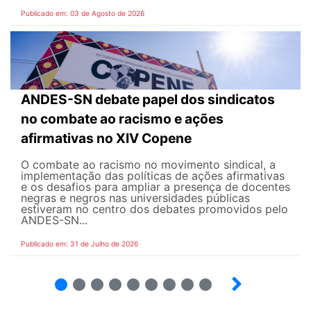
Publicado em: 03 de Agosto de 2026
ANDES-SN debate papel dos sindicatos
no combate ao racismo e ações
afirmativas no XIV Copene
O combate ao racismo no movimento sindical, a
implementação das políticas de ações afirmativas
e os desafios para ampliar a presença de docentes
negras e negros nas universidades públicas
estiveram no centro dos debates promovidos pelo
ANDES-SN...
Publicado em: 31 de Julho de 2026
2
3
4
5
6
7
8
9