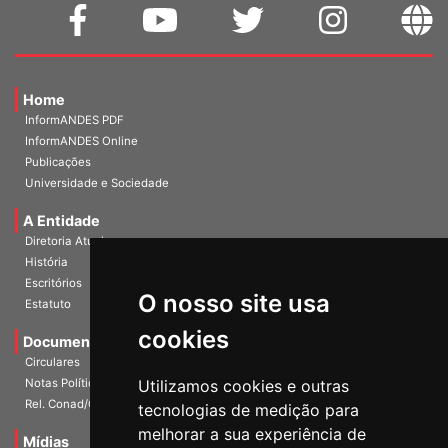
Home
InformANDES PDF
InformANDES Online
Publicações
Universidade e Sociedade
A Entidade
Diretoria Atual
História
O nosso site usa
Escritórios
Estatuto
cookies
Documentos
Circulares
Utilizamos cookies e outras
Notas Políticas
tecnologias de medição para
Rel. Conad/Congresso
melhorar a sua experiência de