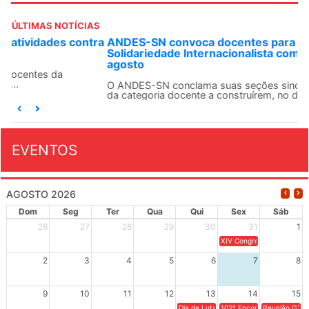
ÚLTIMAS NOTÍCIAS
ANDES-SN convoca docentes para Dia de
Solidariedade Internacionalista com Cuba em 13 de
agosto
O ANDES-SN conclama suas seções sindicais e o conjunto
da categoria docente a construírem, no dia...
EVENTOS
AGOSTO 2026
Dom
Seg
Ter
Qua
Qui
Sex
Sáb
26
27
28
29
30
31
1
XIV Congresso Brasileiro 
2
3
4
5
6
7
8
9
10
11
12
13
14
15