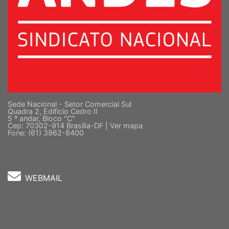
Sede Nacional - Setor Comercial Sul
Quadra 2, Edifício Cedro II
5 º andar, Bloco "C"
Cep: 70302-914 Brasília-DF |
Ver mapa
Fone: (61) 3962-8400
WEBMAIL