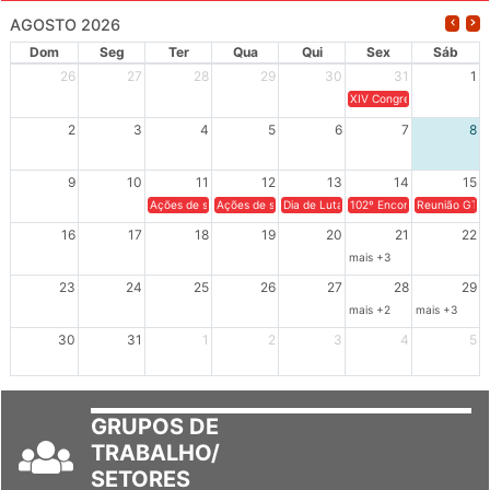
AGOSTO 2026
Dom
Seg
Ter
Qua
Qui
Sex
Sáb
26
27
28
29
30
31
1
XIV Congresso Brasileiro 
2
3
4
5
6
7
8
9
10
11
12
13
14
15
Ações de solidariedade a Cuba no Rio Grande do Sul - 100 anos 
Ações de solidariedade a Cuba no Rio Grande do Su
Dia de Luta em Defesa de Cuba e da S
102º Encontro da Regional
Reunião GTPE
16
17
18
19
20
21
22
mais +3
23
24
25
26
27
28
29
mais +2
mais +3
30
31
1
2
3
4
5
GRUPOS DE
TRABALHO/