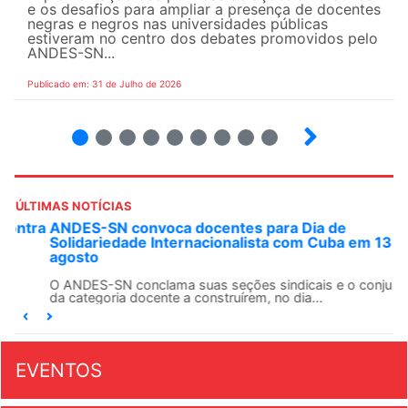
e os desafios para ampliar a presença de docentes
negras e negros nas universidades públicas
estiveram no centro dos debates promovidos pelo
ANDES-SN...
Publicado em: 31 de Julho de 2026
2
3
4
5
6
7
8
9
ÚLTIMAS NOTÍCIAS
ANDES-SN convoca docentes para Dia de
Solidariedade Internacionalista com Cuba em 13 de
agosto
O ANDES-SN conclama suas seções sindicais e o conjunto
da categoria docente a construírem, no dia...
EVENTOS