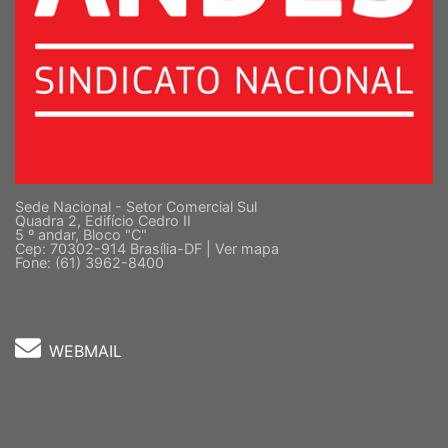
Sede Nacional - Setor Comercial Sul
Quadra 2, Edifício Cedro II
5 º andar, Bloco "C"
Cep: 70302-914 Brasília-DF |
Ver mapa
Fone: (61) 3962-8400
WEBMAIL