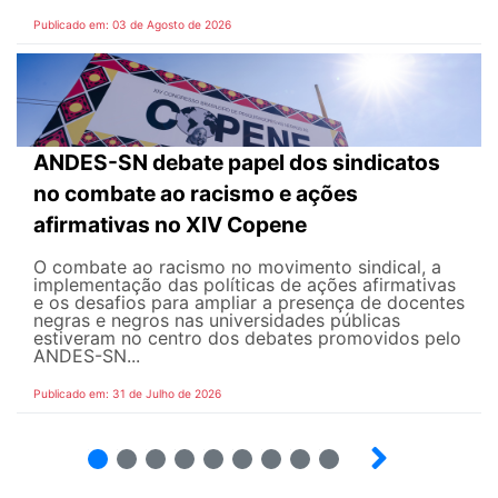
Publicado em: 03 de Agosto de 2026
ANDES-SN debate papel dos sindicatos
no combate ao racismo e ações
afirmativas no XIV Copene
O combate ao racismo no movimento sindical, a
implementação das políticas de ações afirmativas
e os desafios para ampliar a presença de docentes
negras e negros nas universidades públicas
estiveram no centro dos debates promovidos pelo
ANDES-SN...
Publicado em: 31 de Julho de 2026
2
3
4
5
6
7
8
9