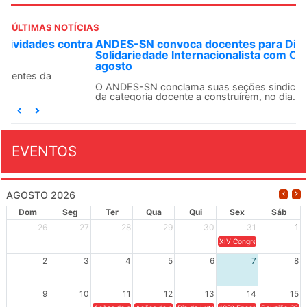
ÚLTIMAS NOTÍCIAS
ANDES-SN convoca docentes para Dia de
Solidariedade Internacionalista com Cuba em 13 de
agosto
O ANDES-SN conclama suas seções sindicais e o conjunto
da categoria docente a construírem, no dia...
EVENTOS
AGOSTO 2026
Dom
Seg
Ter
Qua
Qui
Sex
Sáb
26
27
28
29
30
31
1
XIV Congresso Brasileiro 
2
3
4
5
6
7
8
9
10
11
12
13
14
15