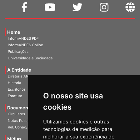
Home
InformANDES PDF
InformANDES Online
Publicações
Universidade e Sociedade
A Entidade
Diretoria Atual
História
O nosso site usa
Escritórios
Estatuto
cookies
Documentos
Circulares
Utilizamos cookies e outras
Notas Políticas
tecnologias de medição para
Rel. Conad/Congresso
melhorar a sua experiência de