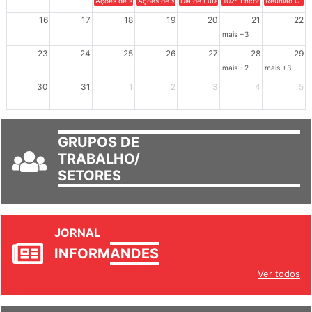
Ações de solidariedade a Cuba no Rio Grande do Sul - 100 anos 
Ações de solidariedade a Cuba no Rio Grande do Su
Dia de Luta em Defesa de Cuba e da S
102º Encontro da Regional
Reunião GTPE
16
17
18
19
20
21
22
mais +3
23
24
25
26
27
28
29
mais +2
mais +3
30
31
1
2
3
4
5
GRUPOS DE
TRABALHO/
SETORES
JORNAL
INFORM
ANDES
Ver todos