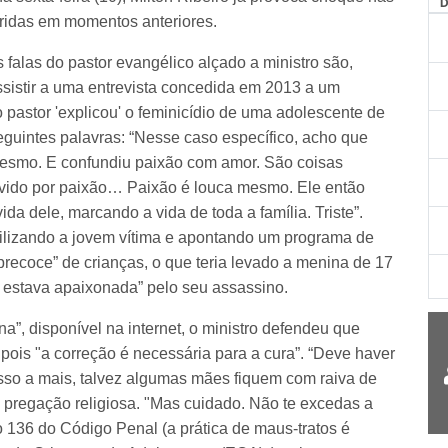
eridas em momentos anteriores.
falas do pastor evangélico alçado a ministro são,
ssistir a uma entrevista concedida em 2013 a um
astor 'explicou' o feminicídio de uma adolescente de
uintes palavras: “Nesse caso específico, acho que
esmo. E confundiu paixão com amor. São coisas
movido por paixão… Paixão é louca mesmo. Ele então
da dele, marcando a vida de toda a família. Triste”.
abilizando a jovem vítima e apontando um programa de
recoce” de crianças, o que teria levado a menina de 17
e estava apaixonada” pelo seu assassino.
”, disponível na internet, o ministro defendeu que
ois "a correção é necessária para a cura”. “Deve haver
asso a mais, talvez algumas mães fiquem com raiva de
a pregação religiosa. "Mas cuidado. Não te excedas a
go 136 do Código Penal (a prática de maus-tratos é