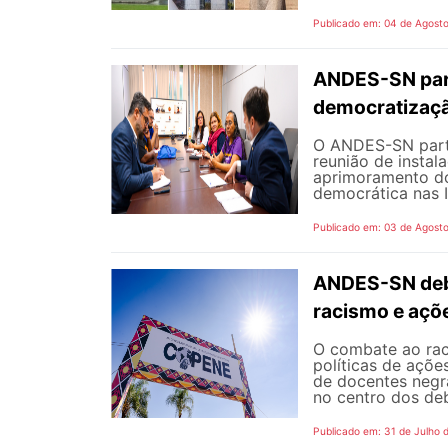
Publicado em: 04 de Agost
ANDES-SN part
democratizaçã
O ANDES-SN partic
reunião de instal
aprimoramento do
democrática nas I
Publicado em: 03 de Agost
ANDES-SN deba
racismo e açõ
O combate ao rac
políticas de açõe
de docentes negra
no centro dos de
Publicado em: 31 de Julho 