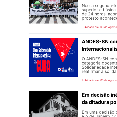
Nessa segunda-fe
superior e básica
de 24 horas, aco
protesto aconteceu
Publicado em: 06 de Agost
ANDES-SN conv
Internacional
O ANDES-SN concl
categoria docente
Solidariedade Int
reafirmar a solida
Publicado em: 05 de Agost
Em decisão iné
da ditadura p
Em uma decisão co
Rio de Janeiro c