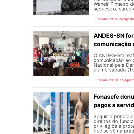
Waneir Pinheiro 
sequestro, cárcere
Publicado em: 05 de Agost
ANDES-SN fort
comunicação c
O ANDES-SN reafi
comunicação ao p
Nacional pela De
último sábado (1),
Publicado em: 04 de Agost
Fonasefe denu
pagos a servi
Seguir o princípi
direitos do funci
privilégios e pro
que se vê na prát