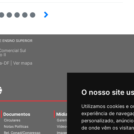
6
7
8
9
E ENSINO SUPERIOR
Comercial Sul
o II
ia-DF |
Ver mapa
O nosso site u
Utilizamos cookies e o
experiência de navega
Documentos
Mídias
Agenda
Notíci
personalizado, anúncios
Circulares
Galerias
Notas Políticas
Vídeos
de onde vêm os visitan
Rel. Conad/Congresso
Imagens