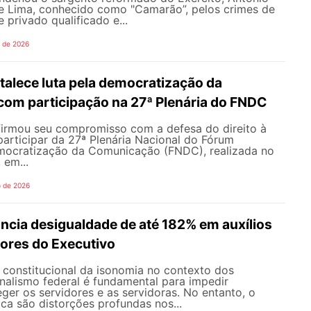
de Lima, conhecido como "Camarão”, pelos crimes de
 privado qualificado e...
o de 2026
alece luta pela democratização da
om participação na 27ª Plenária do FNDC
rmou seu compromisso com a defesa do direito à
articipar da 27ª Plenária Nacional do Fórum
mocratização da Comunicação (FNDC), realizada no
 em...
o de 2026
ncia desigualdade de até 182% em auxílios
dores do Executivo
o constitucional da isonomia no contexto dos
onalismo federal é fundamental para impedir
teger os servidores e as servidoras. No entanto, o
ica são distorções profundas nos...