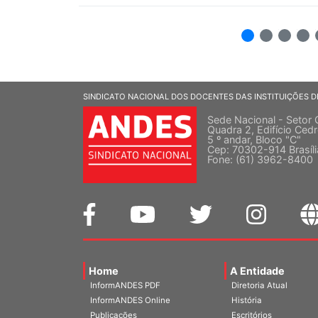
2
3
4
5
SINDICATO NACIONAL DOS DOCENTES DAS INSTITUIÇÕES D
Sede Nacional - Setor 
Quadra 2, Edifício Cedr
5 º andar, Bloco "C"
Cep: 70302-914 Brasíl
Fone: (61) 3962-8400
Home
A Entidade
InformANDES PDF
Diretoria Atual
InformANDES Online
História
Publicações
Escritórios