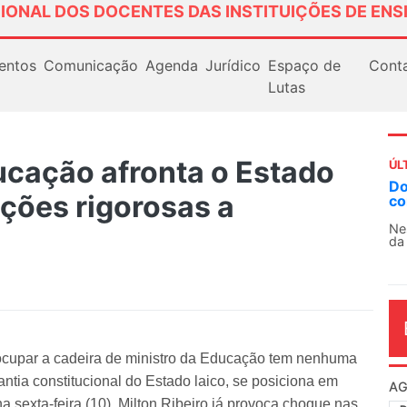
IONAL DOS DOCENTES DAS INSTITUIÇÕES DE ENS
entos
Comunicação
Agenda
Jurídico
Espaço de
Cont
Lutas
ucação afronta o Estado
ÚL
Docentes paralisam nov
ições rigorosas a
contra as políticas de Mi
Nessa segunda-feira (3), si
da educação superior e básic
ocupar a cadeira de ministro da Educação tem nenhuma
antia constitucional do Estado laico, se posiciona em
AG
sexta-feira (10), Milton Ribeiro já provoca choque nas