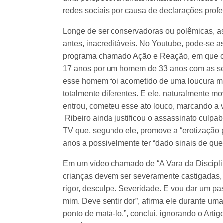
redes sociais por causa de declarações prof
Longe de ser conservadoras ou polêmicas, as 
antes, inacreditáveis. No Youtube, pode-se a
programa chamado Ação e Reação, em que o p
17 anos por um homem de 33 anos com as seg
esse homem foi acometido de uma loucura m
totalmente diferentes. E ele, naturalmente 
entrou, cometeu esse ato louco, marcando a vi
Ribeiro ainda justificou o assassinato culp
TV que, segundo ele, promove a “erotização p
anos a possivelmente ter “dado sinais de qu
Em um vídeo chamado de “A Vara da Disciplina
crianças devem ser severamente castigadas, p
rigor, desculpe. Severidade. E vou dar um p
mim. Deve sentir dor”, afirma ele durante um
ponto de matá-lo.”, conclui, ignorando o Arti