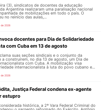
ira (3), sindicatos de docentes da educação
 da Argentina realizaram uma paralisação nacional
mpanhada de mobilizações em todo o país. O
 no reinício das aulas,...
o de 2026
oca docentes para Dia de Solidariedade
ista com Cuba em 13 de agosto
ama suas seções sindicais e o conjunto da
 a construírem, no dia 13 de agosto, um Dia de
ernacionalista com Cuba. A mobilização visa
riedade internacionalista à luta do povo cubano e...
o de 2026
dita, Justiça Federal condena ex-agente
or estupro
nsiderada histórica, a 2ª Vara Federal Criminal do
ondenou o sargento reformado do Exército, Antônio