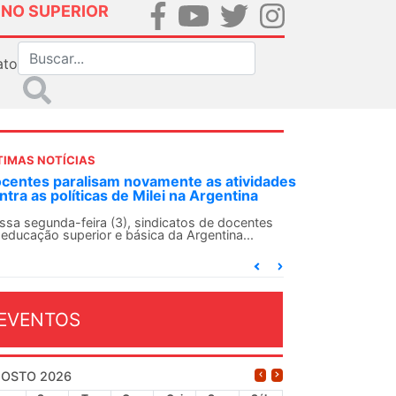
INO SUPERIOR
ato
TIMAS NOTÍCIAS
amente as atividades
ANDES-SN convoca docentes para
lei na Argentina
Solidariedade Internacionalista 
13 de agosto
ndicatos de docentes
a da Argentina...
O ANDES-SN conclama suas seções sind
conjunto da categoria docente a constr
dia...
EVENTOS
OSTO 2026