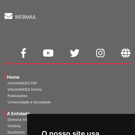
WEBMAIL
Home
InformANDES PDF
InformANDES Online
Publicações
Universidade e Sociedade
A Entidade
Diretoria Atual
História
O nosso site usa
Escritórios