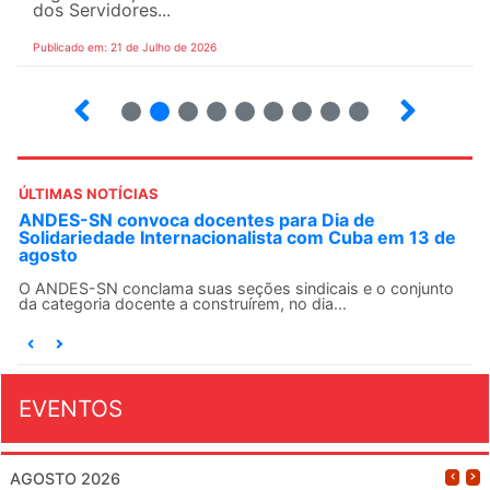
dos Servidores...
Publicado em: 21 de Julho de 2026
2
3
4
5
6
7
8
9
ÚLTIMAS NOTÍCIAS
ANDES-SN convoca docentes para Dia de
Solidariedade Internacionalista com Cuba em 13 de
agosto
O ANDES-SN conclama suas seções sindicais e o conjunto
da categoria docente a construírem, no dia...
EVENTOS
AGOSTO 2026