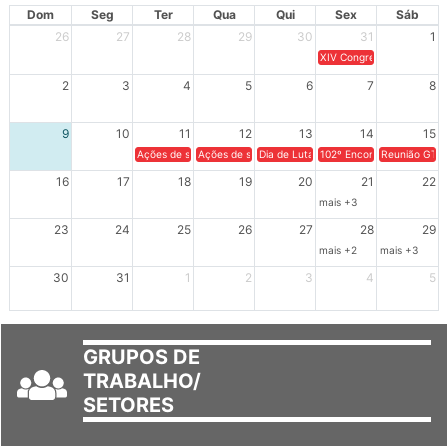
Dom
Seg
Ter
Qua
Qui
Sex
Sáb
26
27
28
29
30
31
1
XIV Congresso Brasileiro 
2
3
4
5
6
7
8
9
10
11
12
13
14
15
Ações de solidariedade a Cuba no Rio Grande do Sul - 100 anos 
Ações de solidariedade a Cuba no Rio Grande do Su
Dia de Luta em Defesa de Cuba e da S
102º Encontro da Regional
Reunião GTPE
16
17
18
19
20
21
22
mais +3
23
24
25
26
27
28
29
mais +2
mais +3
30
31
1
2
3
4
5
GRUPOS DE
TRABALHO/
SETORES