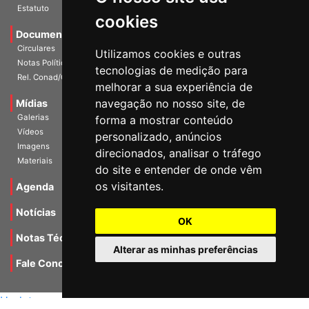
Estatuto
cookies
Documentos
Circulares
Utilizamos cookies e outras
Notas Políticas
tecnologias de medição para
Rel. Conad/Congresso
melhorar a sua experiência de
navegação no nosso site, de
Mídias
Galerias
forma a mostrar conteúdo
Vídeos
personalizado, anúncios
Imagens
direcionados, analisar o tráfego
Materiais
do site e entender de onde vêm
os visitantes.
Agenda
Notícias
OK
Notas Técnicas
Alterar as minhas preferências
Fale Conocsco
MANTIDO POR Camaleão Soft
Update cookies preferences