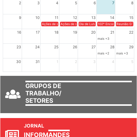
2
3
4
5
6
7
8
9
10
11
12
13
14
15
Ações de solidariedade a Cuba no Rio Grande do Sul - 100 anos 
Ações de solidariedade a Cuba no Rio Grande do Su
Dia de Luta em Defesa de Cuba e da S
102º Encontro da Regional
Reunião GTPE
16
17
18
19
20
21
22
mais +3
23
24
25
26
27
28
29
mais +2
mais +3
30
31
1
2
3
4
5
GRUPOS DE
TRABALHO/
SETORES
JORNAL