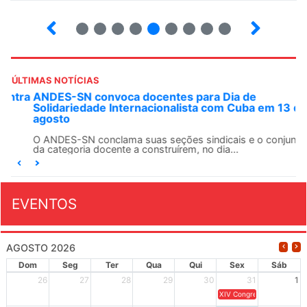
13
14
15
16
17
18
19
20
21
ÚLTIMAS NOTÍCIAS
ANDES-SN convoca docentes para Dia de
Solidariedade Internacionalista com Cuba em 13 de
agosto
O ANDES-SN conclama suas seções sindicais e o conjunto
da categoria docente a construírem, no dia...
EVENTOS
AGOSTO 2026
Dom
Seg
Ter
Qua
Qui
Sex
Sáb
26
27
28
29
30
31
1
XIV Congresso Brasileiro 