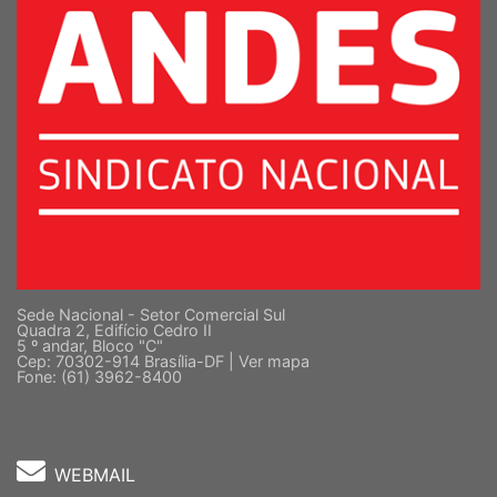
Sede Nacional - Setor Comercial Sul
Quadra 2, Edifício Cedro II
5 º andar, Bloco "C"
Cep: 70302-914 Brasília-DF |
Ver mapa
Fone: (61) 3962-8400
WEBMAIL