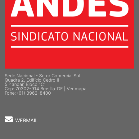
Sede Nacional - Setor Comercial Sul
Quadra 2, Edifício Cedro II
5 º andar, Bloco "C"
Cep: 70302-914 Brasília-DF |
Ver mapa
Fone: (61) 3962-8400
WEBMAIL