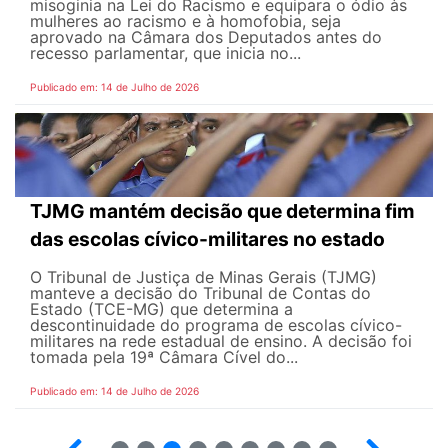
misoginia na Lei do Racismo e equipara o ódio às
mulheres ao racismo e à homofobia, seja
aprovado na Câmara dos Deputados antes do
recesso parlamentar, que inicia no...
Publicado em: 14 de Julho de 2026
TJMG mantém decisão que determina fim
das escolas cívico-militares no estado
O Tribunal de Justiça de Minas Gerais (TJMG)
manteve a decisão do Tribunal de Contas do
Estado (TCE-MG) que determina a
descontinuidade do programa de escolas cívico-
militares na rede estadual de ensino. A decisão foi
tomada pela 19ª Câmara Cível do...
Publicado em: 14 de Julho de 2026
2
3
4
5
6
7
8
9