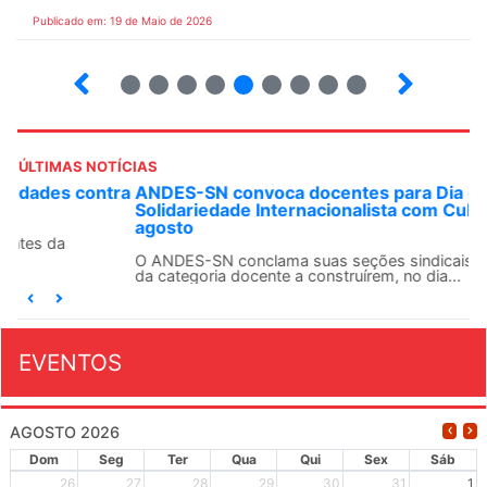
Publicado em: 19 de Maio de 2026
5
6
7
8
9
10
12
13
ÚLTIMAS NOTÍCIAS
ANDES-SN convoca docentes para Dia de
Solidariedade Internacionalista com Cuba em 13 de
agosto
O ANDES-SN conclama suas seções sindicais e o conjunto
da categoria docente a construírem, no dia...
EVENTOS
AGOSTO 2026
Dom
Seg
Ter
Qua
Qui
Sex
Sáb