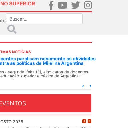
INO SUPERIOR
ato
TIMAS NOTÍCIAS
DES-SN convoca docentes para Dia de
lidariedade Internacionalista com Cuba em
 de agosto
ANDES-SN conclama suas seções sindicais e o
njunto da categoria docente a construírem, no
...
EVENTOS