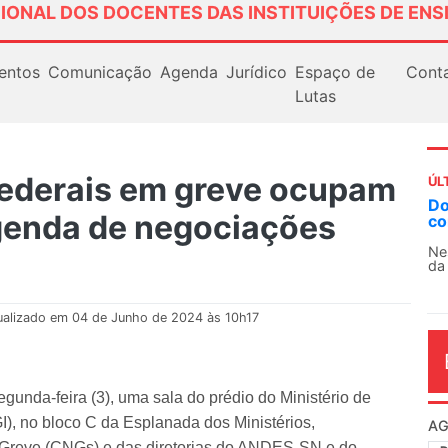
IONAL DOS DOCENTES DAS INSTITUIÇÕES DE ENS
entos
Comunicação
Agenda
Jurídico
Espaço de
Cont
Lutas
federais em greve ocupam
ÚL
AN
enda de negociações
So
13
O 
co
dia
ualizado em 04 de Junho de 2024 às 10h17
unda-feira (3), uma sala do prédio do Ministério de
), no bloco C da Esplanada dos Ministérios,
Greve (CNGs) e das diretorias do ANDES-SN e do