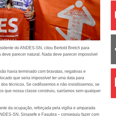
esidente do ANDES-SN, citou Bertold Bretch para
a deve parecer natural. Nada deve parecer impossível
ião havia terminado com bravatas, negativas e
olocado que seria impossível ter uma data para
dos técnicos. Se cedêssemos e não insistíssemos, se
s que nossa classe construiu, sairíamos sem qualquer
nte da ocupação, reforçada pela vigília e amparada
 ANDES-SN, Sinasefe e Fasubra – conseguiu fazer com