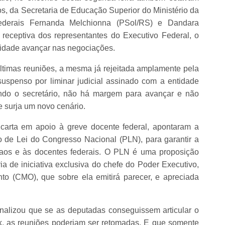
, da Secretaria de Educação Superior do Ministério da
derais Fernanda Melchionna (PSol/RS) e Dandara
receptiva dos representantes do Executivo Federal, o
lidade avançar nas negociações.
últimas reuniões, a mesma já rejeitada amplamente pela
uspenso por liminar judicial assinado com a entidade
ndo o secretário, não há margem para avançar e não
 surja um novo cenário.
 carta em apoio à greve docente federal, apontaram a
o de Lei do Congresso Nacional (PLN), para garantir a
 aos e às docentes federais. O PLN é uma proposição
ia de iniciativa exclusiva do chefe do Poder Executivo,
o (CMO), que sobre ela emitirá parecer, e apreciada
inalizou que se as deputadas conseguissem articular o
k, as reuniões poderiam ser retomadas. E que somente