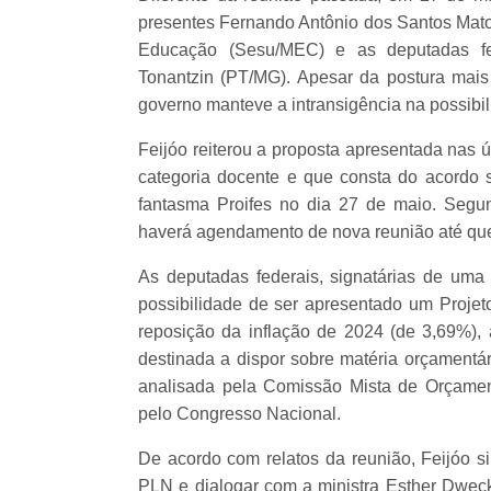
presentes Fernando Antônio dos Santos Matos
Educação (Sesu/MEC) e as deputadas fe
Tonantzin (PT/MG). Apesar da postura mais 
governo manteve a intransigência na possibi
Feijóo reiterou a proposta apresentada nas 
categoria docente e que consta do acordo s
fantasma Proifes no dia 27 de maio. Segu
haverá agendamento de nova reunião até que
As deputadas federais, signatárias de uma
possibilidade de ser apresentado um Projet
reposição da inflação de 2024 (de 3,69%),
destinada a dispor sobre matéria orçamentár
analisada pela Comissão Mista de Orçament
pelo Congresso Nacional.
De acordo com relatos da reunião, Feijóo s
PLN e dialogar com a ministra Esther Dwec