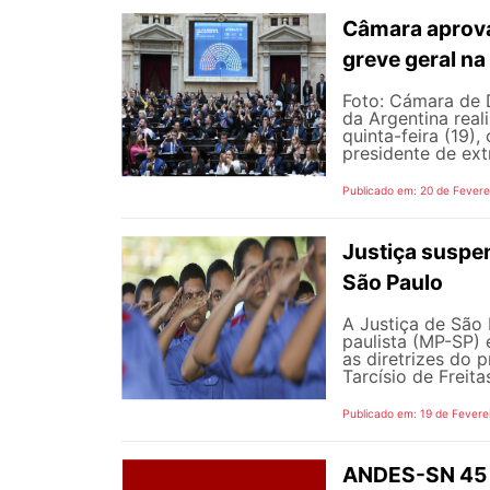
Câmara aprova
greve geral na
Foto: Cámara de 
da Argentina real
quinta-feira (19)
presidente de ext
Publicado em: 20 de Fevere
Justiça suspen
São Paulo
A Justiça de São 
paulista (MP-SP) 
as diretrizes do 
Tarcísio de Freita
Publicado em: 19 de Fevere
ANDES-SN 45 a