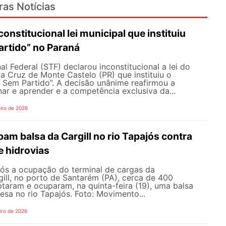
ras Notícias
onstitucional lei municipal que instituiu
artido” no Paraná
l Federal (STF) declarou inconstitucional a lei do
a Cruz de Monte Castelo (PR) que instituiu o
 Sem Partido”. A decisão unânime reafirmou a
nar e aprender e a competência exclusiva da...
iro de 2026
am balsa da Cargill no rio Tapajós contra
e hidrovias
s a ocupação do terminal de cargas da
gill, no porto de Santarém (PA), cerca de 400
ptaram e ocuparam, na quinta-feira (19), uma balsa
sa no rio Tapajós. Foto: Movimento...
iro de 2026