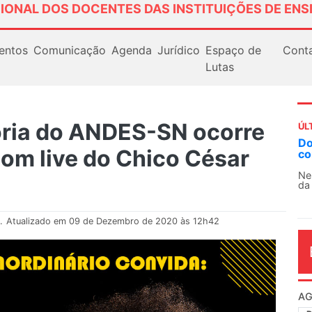
IONAL DOS DOCENTES DAS INSTITUIÇÕES DE ENS
entos
Comunicação
Agenda
Jurídico
Espaço de
Cont
Lutas
oria do ANDES-SN ocorre
ÚL
Docentes paralisam novamente as
com live do Chico César
contra as políticas de Milei na Arg
Nessa segunda-feira (3), sindicatos de
da educação superior e básica da Argent
.
Atualizado em 09 de Dezembro de 2020 às 12h42
AG