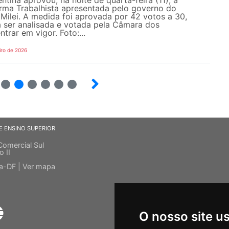
rma Trabalhista apresentada pelo governo do
 Milei. A medida foi aprovada por 42 votos a 30,
a ser analisada e votada pela Câmara dos
trar em vigor. Foto:...
iro de 2026
19
20
21
22
23
24
E ENSINO SUPERIOR
Comercial Sul
o II
ia-DF |
Ver mapa
O nosso site u