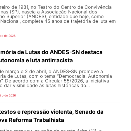
reiro de 1981, no Teatro do Centro de Convivência
nas (SP), nascia a Associação Nacional dos
no Superior (ANDES), entidade que hoje, como
acional, completa 45 anos de trajetória de luta em
iro de 2026
mória de Lutas do ANDES-SN destaca
tonomia e luta antirracista
 de março e 2 de abril, o ANDES-SN promove a
ia de Lutas, com o tema “Democracia, Autonomia
a”. De acordo com a Circular 55/2026, a iniciativa
dar visibilidade às lutas históricas do...
iro de 2026
estos e repressão violenta, Senado da
ova Reforma Trabalhista
tina aprovou, na noite de quarta-feira (11), a