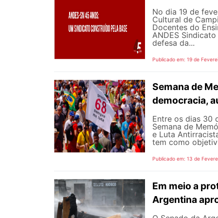
No dia 19 de feve
Cultural de Campi
Docentes do Ensi
ANDES Sindicato N
defesa da...
Publicado em: 19 de Fevere
Semana de Me
democracia, au
Entre os dias 30
Semana de Memór
e Luta Antirracist
tem como objetivo 
Publicado em: 13 de Fevere
Em meio a prot
Argentina apr
O Senado da Argen