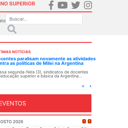
INO SUPERIOR
ato
TIMAS NOTÍCIAS
 atividades
ANDES-SN convoca docentes para Dia de
entina
Solidariedade Internacionalista com Cuba 
13 de agosto
 docentes
ina...
O ANDES-SN conclama suas seções sindicais e o
conjunto da categoria docente a construírem, no
dia...
EVENTOS
OSTO 2026