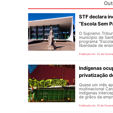
Out
STF declara inc
“Escola Sem P
O Supremo Tribuna
município de Sant
programa “Escola
liberdade de ensi
Publicado em: 23 de Fevere
Indígenas ocup
privatização d
Quase um mês apó
multinacional Car
indígenas interce
de grãos da empre
Publicado em: 20 de Fevere