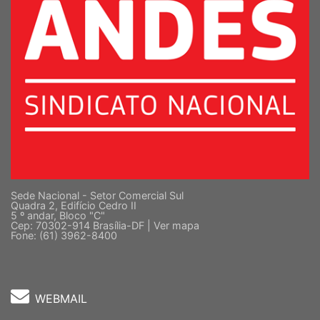
Sede Nacional - Setor Comercial Sul
Quadra 2, Edifício Cedro II
5 º andar, Bloco "C"
Cep: 70302-914 Brasília-DF |
Ver mapa
Fone: (61) 3962-8400
WEBMAIL