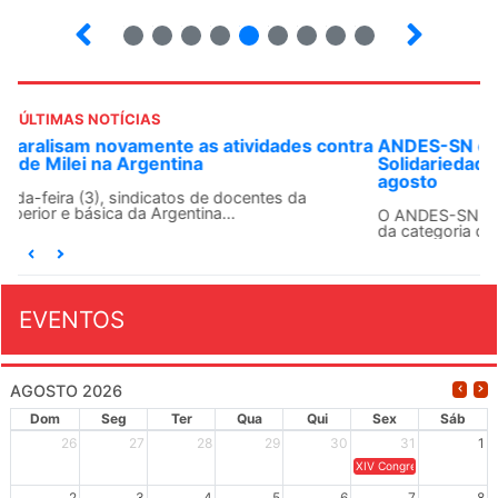
9
10
12
13
14
15
16
17
ÚLTIMAS NOTÍCIAS
ANDES-SN convoca docentes para Dia de
Solidariedade Internacionalista com Cuba em 13 de
agosto
O ANDES-SN conclama suas seções sindicais e o conjunto
da categoria docente a construírem, no dia...
EVENTOS
AGOSTO 2026
Dom
Seg
Ter
Qua
Qui
Sex
Sáb
26
27
28
29
30
31
1
XIV Congresso Brasileiro 