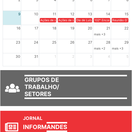
2
3
4
5
6
7
8
9
10
11
12
13
14
15
Ações de solidariedade a Cuba no Rio Grande do Sul - 100 anos 
Ações de solidariedade a Cuba no Rio Grande do Su
Dia de Luta em Defesa de Cuba e da S
102º Encontro da Regional
Reunião GTPE
16
17
18
19
20
21
22
mais +3
23
24
25
26
27
28
29
mais +2
mais +3
30
31
1
2
3
4
5
GRUPOS DE
TRABALHO/
SETORES
JORNAL
INFORM
ANDES