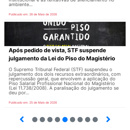
ambiente...
Publicado em: 26 de Maio de 2026
Após pedido de vista, STF suspende
julgamento da Lei do Piso do Magistério
O Supremo Tribunal Federal (STF) suspendeu o
julgamento dos dois recursos extraordinários, com
repercussão geral, que envolvem a aplicação do
Piso Salarial Profissional Nacional do Magistério
(Lei 11.738/2008). A paralisação do julgamento se
deu por...
Publicado em: 25 de Maio de 2026
4
5
6
7
8
9
10
12