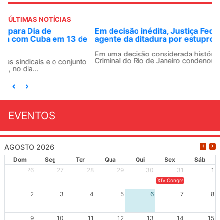
ÚLTIMAS NOTÍCIAS
Em decisão inédita, Justiça Federal condena ex-
agente da ditadura por estupro
Em uma decisão considerada histórica, a 2ª Vara Federal
Criminal do Rio de Janeiro condenou o...
EVENTOS
AGOSTO 2026
Dom
Seg
Ter
Qua
Qui
Sex
Sáb
26
27
28
29
30
31
1
XIV Congresso Brasileiro 
2
3
4
5
6
7
8
9
10
11
12
13
14
15