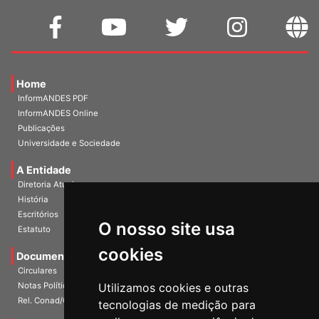
Home
InformANDES PDF
InformANDES Online
Publicações
Universidade e Sociedade
A Entidade
Diretoria Atual
História
Escritórios
Estatuto
O nosso site usa
Documentos
cookies
Circulares
Notas Políticas
Utilizamos cookies e outras
Rel. Conad/Congresso
tecnologias de medição para
Mídias