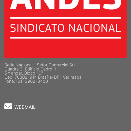
Sede Nacional - Setor Comercial Sul
Quadra 2, Edifício Cedro II
5 º andar, Bloco "C"
Cep: 70302-914 Brasília-DF |
Ver mapa
Fone: (61) 3962-8400
WEBMAIL