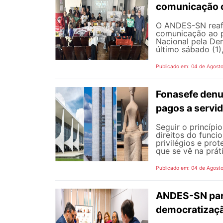
comunicação c
O ANDES-SN reafi
comunicação ao p
Nacional pela De
último sábado (1),
Publicado em: 04 de Agost
Fonasefe denu
pagos a servi
Seguir o princípi
direitos do funci
privilégios e pro
que se vê na prát
Publicado em: 04 de Agost
ANDES-SN part
democratizaçã