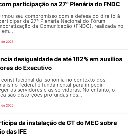
om participação na 27ª Plenária do FNDC
rmou seu compromisso com a defesa do direito à
articipar da 27ª Plenária Nacional do Fórum
mocratização da Comunicação (FNDC), realizada no
 em...
o de 2026
ncia desigualdade de até 182% em auxílios
dores do Executivo
o constitucional da isonomia no contexto dos
onalismo federal é fundamental para impedir
teger os servidores e as servidoras. No entanto, o
ica são distorções profundas nos...
o de 2026
icipa da instalação de GT do MEC sobre
o das IFE