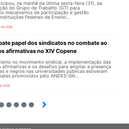
ipou, na manhã da última sexta-feira (31), da
ação do Grupo de Trabalho (GT) para
s mecanismos de participação e gestão
nstituições Federais de Ensino...
o de 2026
te papel dos sindicatos no combate ao
es afirmativas no XIV Copene
ismo no movimento sindical, a implementação das
s afirmativas e os desafios para ampliar a presença
s e negros nas universidades públicas estiveram
bates promovidos pelo ANDES-SN...
de 2026
6
7
8
9