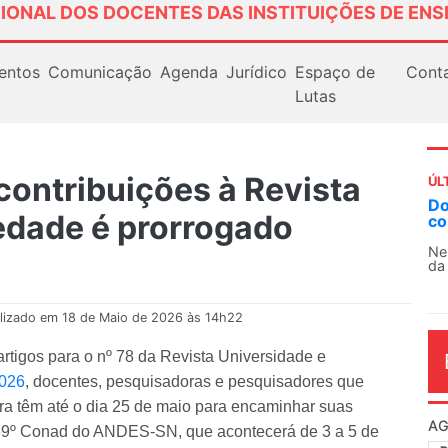
IONAL DOS DOCENTES DAS INSTITUIÇÕES DE ENS
entos
Comunicação
Agenda
Jurídico
Espaço de
Cont
Lutas
contribuições à Revista
ÚL
Docentes paralisam novamente as at
edade é prorrogado
contra as políticas de Milei na Argent
Nessa segunda-feira (3), sindicatos de doc
da educação superior e básica da Argentina.
lizado em 18 de Maio de 2026 às 14h22
rtigos para o nº 78 da Revista Universidade e
2026
, docentes, pesquisadoras e pesquisadores que
ora têm até o dia 25 de maio para encaminhar suas
AG
o 69º Conad do ANDES-SN, que acontecerá de 3 a 5 de