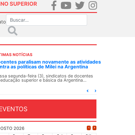
INO SUPERIOR
ato
TIMAS NOTÍCIAS
ividades
ANDES-SN convoca docentes para Dia de
ina
Solidariedade Internacionalista com Cuba em
13 de agosto
entes
..
O ANDES-SN conclama suas seções sindicais e o
conjunto da categoria docente a construírem, no
dia...
EVENTOS
OSTO 2026