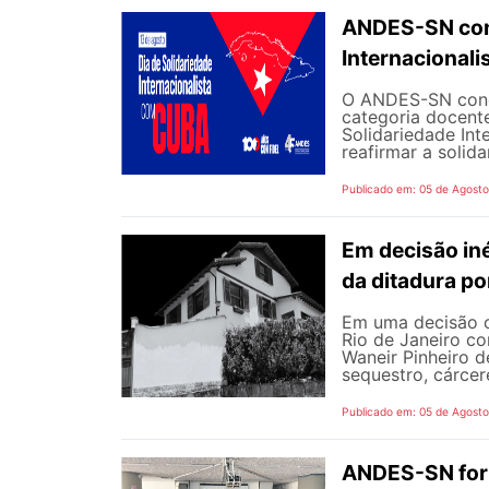
ANDES-SN conv
Internacional
O ANDES-SN concl
categoria docente
Solidariedade Int
reafirmar a solida
Publicado em: 05 de Agost
Em decisão iné
da ditadura p
Em uma decisão co
Rio de Janeiro c
Waneir Pinheiro 
sequestro, cárcere
Publicado em: 05 de Agost
ANDES-SN fort