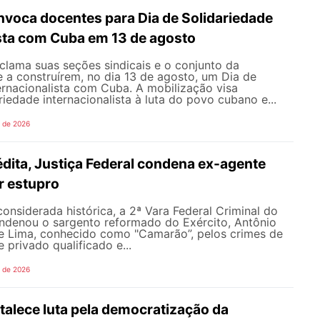
oca docentes para Dia de Solidariedade
ista com Cuba em 13 de agosto
ama suas seções sindicais e o conjunto da
 a construírem, no dia 13 de agosto, um Dia de
ernacionalista com Cuba. A mobilização visa
riedade internacionalista à luta do povo cubano e...
o de 2026
dita, Justiça Federal condena ex-agente
or estupro
nsiderada histórica, a 2ª Vara Federal Criminal do
ondenou o sargento reformado do Exército, Antônio
de Lima, conhecido como "Camarão”, pelos crimes de
 privado qualificado e...
o de 2026
alece luta pela democratização da