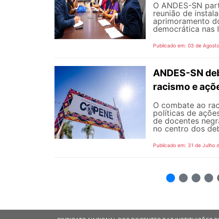
O ANDES-SN partic
reunião de instal
aprimoramento do
democrática nas I
Publicado em: 03 de Agost
ANDES-SN deba
racismo e açõ
O combate ao rac
políticas de açõe
de docentes negra
no centro dos de
Publicado em: 31 de Julho 
2
3
4
5