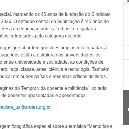
special, marcando os 45 anos de fundação do Sindicato
 2026. O enfoque central da publicação é “45 anos do
fesa da educação pública” e busca resgatar a
afios enfrentados pela categoria docente.
 artigos que abordem questões amplas relacionadas à
sugeridos estão a estrutura das universidades, os
o entre universidade e sociedade, as condições de
ero, raça, classe, artes, ciência e tecnologia. Também
dical em outros países e resenhas críticas de livros.
ginas do Tempo: vida docente e militância”, voltada
s de docentes aposentadas e aposentados.
revista_us@andes.org.br
.
agem fotográfica especial sobre a temática “Memórias e