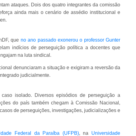
rentam ataques. Dois dos quatro integrantes da comissão
reforça ainda mais o cenário de assédio institucional e
len.
UnDF, que
no ano passado exonerou o professor Gunter
elam indícios de perseguição política a docentes que
gajam na luta sindical.
cional denunciaram a situação e exigiram a reversão da
integrado judicialmente.
 caso isolado. Diversos episódios de perseguição a
ituições do país também chegam à Comissão Nacional,
asos de perseguições, investigações, judicializações e
idade Federal da Paraíba (UFPB)
, na
Universidade