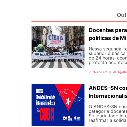
Out
Docentes para
políticas de Mi
Nessa segunda-fe
superior e básica
de 24 horas, aco
protesto aconteceu
Publicado em: 06 de Agost
ANDES-SN conv
Internacional
O ANDES-SN concl
categoria docente
Solidariedade Int
reafirmar a solida