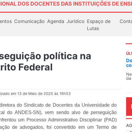
IONAL DOS DOCENTES DAS INSTITUIÇÕES DE ENS
entos
Comunicação
Agenda
Jurídico
Espaço de
Cont
Lutas
seguição política na
ÚL
AN
rito Federal
So
13
O 
co
dia
lizado em 13 de Maio de 2025 às 16h53
diretora do Sindicato de Docentes da Universidade do
ical do ANDES-SN), vem sendo alvo de perseguição
nfrentou um Processo Administrativo Disciplinar (PAD)
diação de advogados, foi convertido em um Termo de