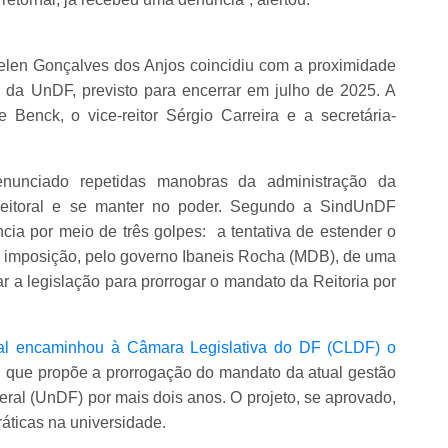
elen Gonçalves dos Anjos coincidiu com a proximidade
 da UnDF, previsto para encerrar em julho de 2025. A
 Benck, o vice-reitor Sérgio Carreira e a secretária-
unciado repetidas manobras da administração da
eleitoral e se manter no poder. Segundo a SindUnDF
ia por meio de três golpes: a tentativa de estender o
a imposição, pelo governo Ibaneis Rocha (MDB), de uma
icar a legislação para prorrogar o mandato da Reitoria por
ral encaminhou à Câmara Legislativa do DF (CLDF) o
, que propõe a prorrogação do mandato da atual gestão
eral (UnDF) por mais dois anos. O projeto, se aprovado,
ráticas na universidade.