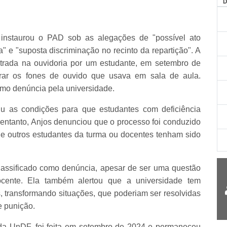
AG
instaurou o PAD sob as alegações de "possível ato
" e "suposta discriminação no recinto da repartição". A
trada na ouvidoria por um estudante, em setembro de
etirar os fones de ouvido que usava em sala de aula.
como denúncia pela universidade.
u as condições para que estudantes com deficiência
entanto, Anjos denunciou que o processo foi conduzido
as e outros estudantes da turma ou docentes tenham sido
classificado como denúncia, apesar de ser uma questão
ocente. Ela também alertou que a universidade tem
s, transformando situações, que poderiam ser resolvidas
e punição.
da UnDF, foi feita em setembro de 2024 e permaneceu