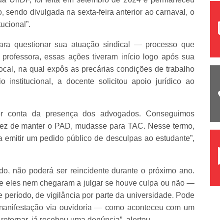
 sendo divulgada na sexta-feira anterior ao carnaval, o
ucional”.
 para questionar sua atuação sindical — processo que
rofessora, essas ações tiveram início logo após sua
local, na qual expôs as precárias condições de trabalho
institucional, a docente solicitou apoio jurídico ao
por conta da presença dos advogados. Conseguimos
vez de manter o PAD, mudasse para TAC. Nesse termo,
 emitir um pedido público de desculpas ao estudante”,
do, não poderá ser reincidente durante o próximo ano.
 que eles nem chegaram a julgar se houve culpa ou não —
 período, de vigilância por parte da universidade. Pode
 manifestação via ouvidoria — como aconteceu com um
retornar, já recebeu uma denúncia”, alertou.