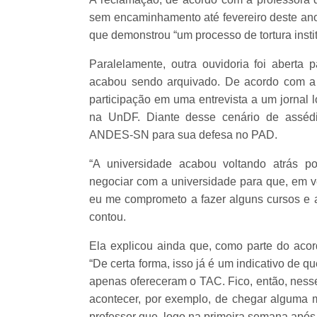
sem encaminhamento até fevereiro deste ano,
que demonstrou “um processo de tortura instit
Paralelamente, outra ouvidoria foi aberta
acabou sendo arquivado. De acordo com a p
participação em uma entrevista a um jornal 
na UnDF. Diante desse cenário de assédio 
ANDES-SN para sua defesa no PAD.
“A universidade acabou voltando atrás 
negociar com a universidade para que, em 
eu me comprometo a fazer alguns cursos e a
contou.
Ela explicou ainda que, como parte do acor
“De certa forma, isso já é um indicativo de
apenas ofereceram o TAC. Fico, então, nesse
acontecer, por exemplo, de chegar alguma
professor que, logo na primeira semana após 