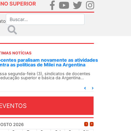
INO SUPERIOR
ato
TIMAS NOTÍCIAS
DES-SN convoca docentes para Dia de
lidariedade Internacionalista com Cuba em
 de agosto
ANDES-SN conclama suas seções sindicais e o
njunto da categoria docente a construírem, no
...
EVENTOS