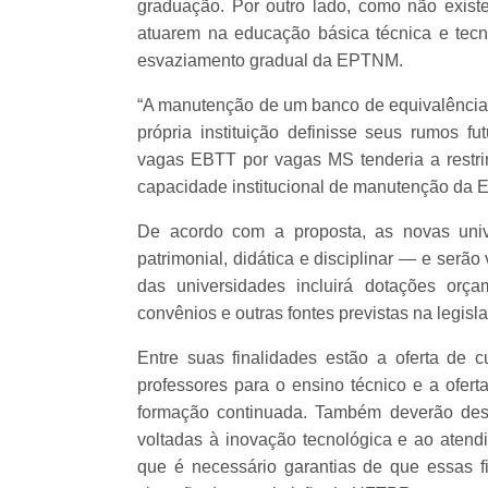
graduação. Por outro lado, como não exist
atuarem na educação básica técnica e tecn
esvaziamento gradual da EPTNM.
“A manutenção de um banco de equivalência 
própria instituição definisse seus rumos fu
vagas EBTT por vagas MS tenderia a restri
capacidade institucional de manutenção da
De acordo com a proposta, as novas univer
patrimonial, didática e disciplinar — e serã
das universidades incluirá dotações orça
convênios e outras fontes previstas na legisl
Entre suas finalidades estão a oferta de
professores para o ensino técnico e a ofert
formação continuada. Também deverão dese
voltadas à inovação tecnológica e ao aten
que é necessário garantias de que essas f