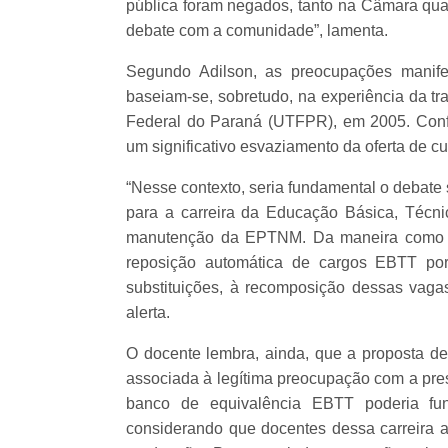
pública foram negados, tanto na Câmara qu
debate com a comunidade”, lamenta.
Segundo Adilson, as preocupações manif
baseiam-se, sobretudo, na experiência da t
Federal do Paraná (UTFPR), em 2005. Conf
um significativo esvaziamento da oferta de cur
“Nesse contexto, seria fundamental o debate
para a carreira da Educação Básica, Técn
manutenção da EPTNM. Da maneira como o 
reposição automática de cargos EBTT por
substituições, à recomposição dessas vagas
alerta.
O docente lembra, ainda, que a proposta d
associada à legítima preocupação com a pres
banco de equivalência EBTT poderia func
considerando que docentes dessa carreira