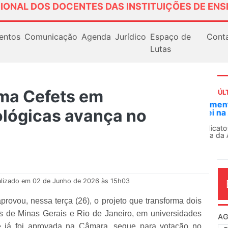
IONAL DOS DOCENTES DAS INSTITUIÇÕES DE ENS
entos
Comunicação
Agenda
Jurídico
Espaço de
Cont
Lutas
rma Cefets em
ÚL
AN
lógicas avança no
So
13
O 
co
dia
alizado em 02 de Junho de 2026 às 15h03
vou, nessa terça (26), o projeto que transforma dois
os de Minas Gerais e Rio de Janeiro, em universidades
ue já foi aprovada na Câmara, segue para votação no