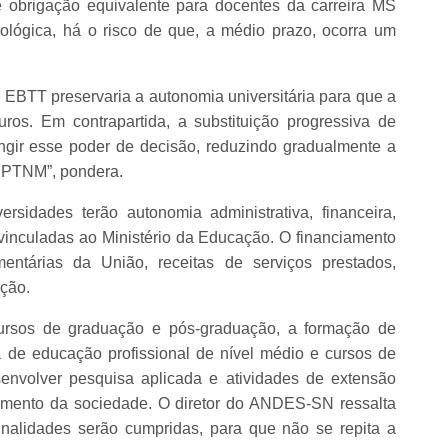
e obrigação equivalente para docentes da carreira MS
ológica, há o risco de que, a médio prazo, ocorra um
EBTT preservaria a autonomia universitária para que a
turos. Em contrapartida, a substituição progressiva de
ngir esse poder de decisão, reduzindo gradualmente a
 EPTNM”, pondera.
sidades terão autonomia administrativa, financeira,
o vinculadas ao Ministério da Educação. O financiamento
mentárias da União, receitas de serviços prestados,
ação.
 cursos de graduação e pós-graduação, a formação de
a de educação profissional de nível médio e cursos de
nvolver pesquisa aplicada e atividades de extensão
dimento da sociedade. O diretor do ANDES-SN ressalta
inalidades serão cumpridas, para que não se repita a