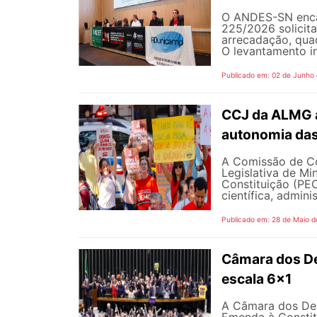
O ANDES-SN encam
225/2026 solicit
arrecadação, quad
O levantamento in
Publicado em: 02 de Junho
CCJ da ALMG a
autonomia das
A Comissão de Co
Legislativa de M
Constituição (PEC
científica, adminis
Publicado em: 28 de Maio d
Câmara dos D
escala 6x1
A Câmara dos Dep
Emenda à Constit