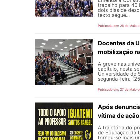
trabalho para 40 
dois dias de des
texto segue...
Publicado em: 28 de Maio d
Docentes da U
mobilização na
A greve nas univ
capítulo, nesta 
Universidade de 
segunda-feira (25
Publicado em: 27 de Maio d
Após denunciar
vítima de ação 
A trajetória do p
de Educação da Un
tornou-se mais um