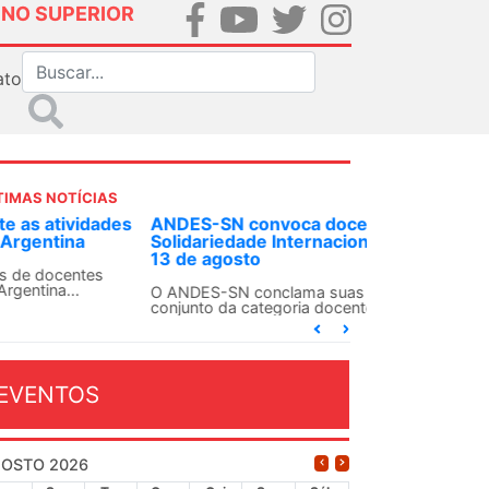
INO SUPERIOR
ato
TIMAS NOTÍCIAS
DES-SN convoca docentes para Dia de
lidariedade Internacionalista com Cuba em
 de agosto
ANDES-SN conclama suas seções sindicais e o
njunto da categoria docente a construírem, no
...
EVENTOS