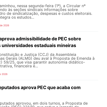
inhou, nessa segunda-feira (1º), a Circular nº
ando às seções sindicais informações sobre
ro de sindicalização, despesas e custos eleitorais.
tegra os estudos...
 de 2026
prova admissibilidade de PEC sobre
 universidades estaduais mineiras
nstituição e Justiça (CCJ) da Assembleia
inas Gerais (ALMG) deu aval à Proposta de Emenda à
) 59/25, que visa garantir autonomia didático-
trativa, financeira e...
e 2026
eputados aprova PEC que acaba com
utados aprovou, em dois turnos, a Proposta de
uição (PEC) 221/19, que reduz a jornada de