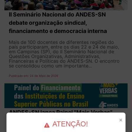
II Seminário Nacional do ANDES-SN
debate organização sindical,
financiamento e democracia interna
Mais de 100 docentes de diferentes regiões do
país participaram, entre os dias 22 e 24 de maio,
em Campinas (SP), do II Seminário Nacional de
Questões Organizativas, Administrativas,
Financeiras e Políticas do ANDES-SN. O encontro
se consolidou como um importante...
Publicado em: 24 de Maio de 2026
ANDES-SN lança Painel "Mais Verbas"
×
que permite monitorar financiamento das
ATENÇÃO!
universidades públicas