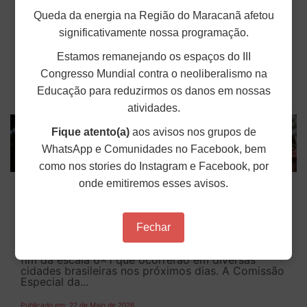
Queda da energia na Região do Maracanã afetou
O ANDES-SN lançou, nesta sexta-feira (22), o
Painel Mais Verbas, uma plataforma interativa
significativamente nossa programação.
voltada para o acompanhamento detalhado dos
dados de financiamento das instituições públicas
Estamos remanejando os espaços do III
de ensino superior no Brasil. A ferramenta, que
pode ser acessada pelo endereço...
Congresso Mundial contra o neoliberalismo na
Educação para reduzirmos os danos em nossas
Publicado em: 22 de Maio de 2026
atividades.
Fique atento(a)
aos avisos nos grupos de
WhatsApp e Comunidades no Facebook, bem
como nos stories do Instagram e Facebook, por
ANDES-SN convoca categoria docente
onde emitiremos esses avisos.
para atos pelo fim da escala 6x1
A diretoria do ANDES-SN, por meio da Circular nº
Fechar
213/2026, convoca as suas seções sindicais e a
categoria docente para fortalecerem os atos pelo
fim da escala 6x1 que ocorrerão em diversas
cidades brasileiras nos próximos dias. A Comissão
Especial da...
Publicado em: 22 de Maio de 2026