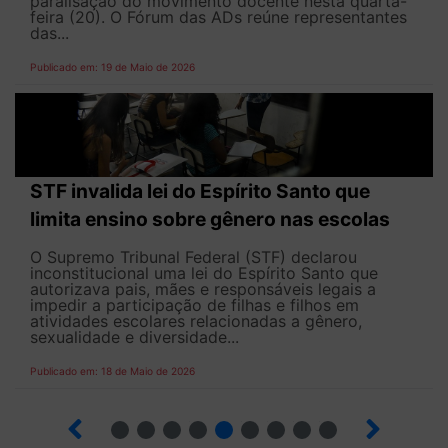
paralisação do movimento docente nesta quarta-
feira (20). O Fórum das ADs reúne representantes
das...
Publicado em: 19 de Maio de 2026
STF invalida lei do Espírito Santo que
limita ensino sobre gênero nas escolas
O Supremo Tribunal Federal (STF) declarou
inconstitucional uma lei do Espírito Santo que
autorizava pais, mães e responsáveis legais ​​a
impedir a participação de filhas e filhos em
atividades escolares relacionadas a gênero,
sexualidade e diversidade...
Publicado em: 18 de Maio de 2026
5
6
7
8
9
10
12
13