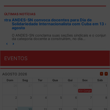
ÚLTIMAS NOTÍCIAS
ANDES-SN convoca docentes para Dia de
Solidariedade Internacionalista com Cuba em 13 de
agosto
O ANDES-SN conclama suas seções sindicais e o conjunto
da categoria docente a construírem, no dia...
EVENTOS
AGOSTO 2026
Dom
Seg
Ter
Qua
Qui
Sex
Sáb
26
27
28
29
30
31
1
XIV Congresso Brasileiro 
2
3
4
5
6
7
8