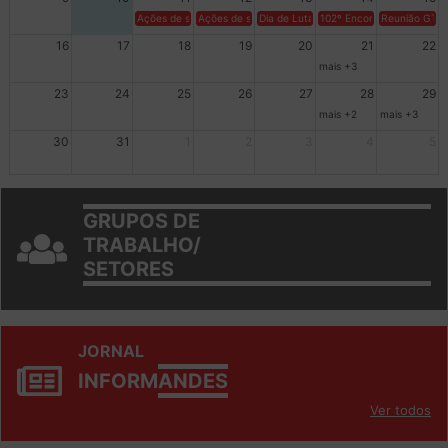
9
10
11
12
13
14
15
Ações de solidariedade a Cuba no Rio Grande do Sul - 100 anos 
Ações de solidariedade a Cuba no Rio Grande do Su
Dia de Luta em Defesa de Cuba e da S
102º Encontro da Regional
Reunião GTPE
16
17
18
19
20
21
22
mais +3
23
24
25
26
27
28
29
mais +2
mais +3
30
31
1
2
3
4
5
GRUPOS DE
TRABALHO/
SETORES
JORNAL
INFORM
ANDES
Ver todos