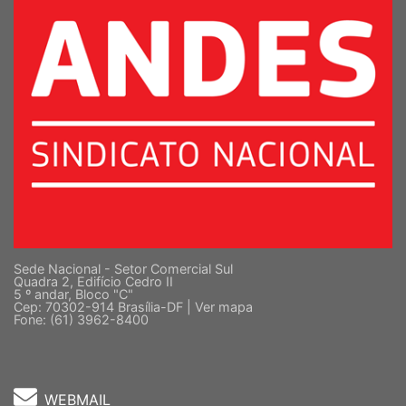
Sede Nacional - Setor Comercial Sul
Quadra 2, Edifício Cedro II
5 º andar, Bloco "C"
Cep: 70302-914 Brasília-DF |
Ver mapa
Fone: (61) 3962-8400
WEBMAIL