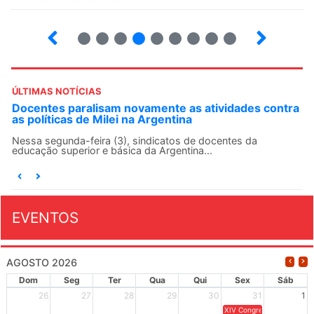
2
3
4
5
6
7
8
9
ÚLTIMAS NOTÍCIAS
Docentes paralisam novamente as atividades contra
as políticas de Milei na Argentina
Nessa segunda-feira (3), sindicatos de docentes da
educação superior e básica da Argentina...
EVENTOS
AGOSTO 2026
Dom
Seg
Ter
Qua
Qui
Sex
Sáb
26
27
28
29
30
31
1
XIV Congresso Brasileiro 