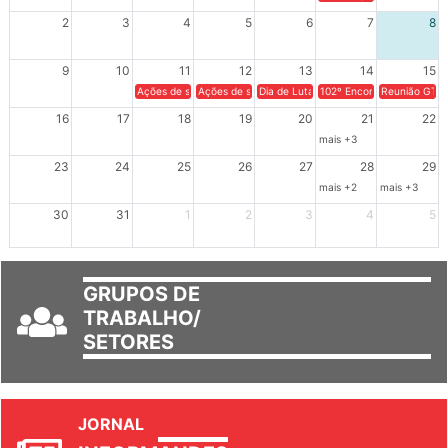
2
3
4
5
6
7
8
9
10
11
12
13
14
15
Ações de solidariedade a Cuba no Rio Grande do Sul - 100 anos 
Ações de solidariedade a Cuba no Rio Grande do Su
Dia de Luta em Defesa de Cuba e da S
102º Encontro da Regional
Reunião GTPE
16
17
18
19
20
21
22
mais +3
23
24
25
26
27
28
29
mais +2
mais +3
30
31
1
2
3
4
5
GRUPOS DE
TRABALHO/
SETORES
JORNAL