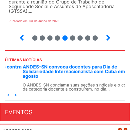
durante a reunião do Grupo de Trabalho de
Seguridade Social e Assuntos de Aposentadoria
(GTSSA),...
Publicado em: 03 de Junho de 2026
3
4
5
6
7
8
9
10
ÚLTIMAS NOTÍCIAS
ANDES-SN convoca docentes para Dia de
Solidariedade Internacionalista com Cuba em 13 de
agosto
O ANDES-SN conclama suas seções sindicais e o conjunto
da categoria docente a construírem, no dia...
EVENTOS