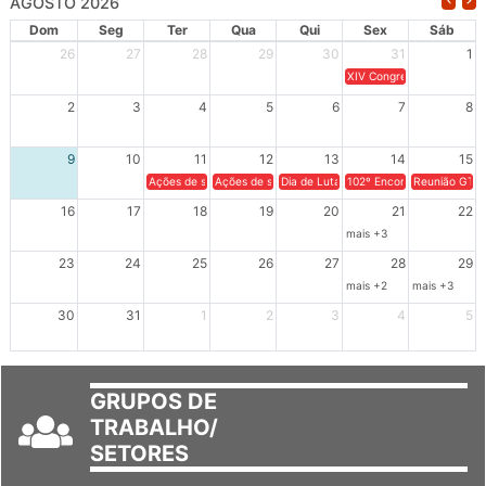
AGOSTO 2026
Dom
Seg
Ter
Qua
Qui
Sex
Sáb
26
27
28
29
30
31
1
XIV Congresso Brasileiro 
2
3
4
5
6
7
8
9
10
11
12
13
14
15
Ações de solidariedade a Cuba no Rio Grande do Sul - 100 anos 
Ações de solidariedade a Cuba no Rio Grande do Su
Dia de Luta em Defesa de Cuba e da S
102º Encontro da Regional
Reunião GTPE
16
17
18
19
20
21
22
mais +3
23
24
25
26
27
28
29
mais +2
mais +3
30
31
1
2
3
4
5
GRUPOS DE
TRABALHO/
SETORES