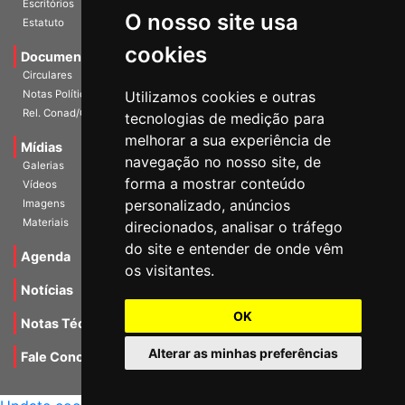
O nosso site usa
Escritórios
Estatuto
cookies
Documentos
Circulares
Utilizamos cookies e outras
Notas Políticas
tecnologias de medição para
Rel. Conad/Congresso
melhorar a sua experiência de
navegação no nosso site, de
Mídias
Galerias
forma a mostrar conteúdo
Vídeos
personalizado, anúncios
Imagens
direcionados, analisar o tráfego
Materiais
do site e entender de onde vêm
os visitantes.
Agenda
Notícias
OK
Notas Técnicas
Alterar as minhas preferências
Fale Conocsco
MANTIDO POR Camaleão Soft