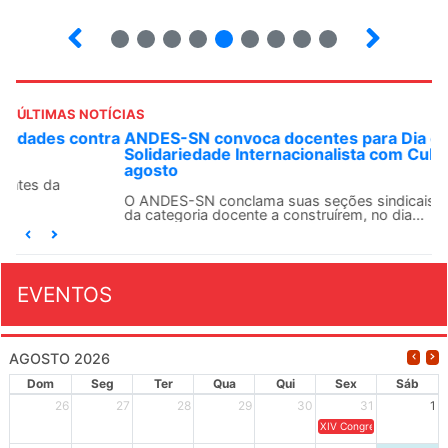
2
3
4
5
6
7
8
9
ÚLTIMAS NOTÍCIAS
ANDES-SN convoca docentes para Dia de
Solidariedade Internacionalista com Cuba em 13 de
agosto
O ANDES-SN conclama suas seções sindicais e o conjunto
da categoria docente a construírem, no dia...
EVENTOS
AGOSTO 2026
Dom
Seg
Ter
Qua
Qui
Sex
Sáb
26
27
28
29
30
31
1
XIV Congresso Brasileiro 