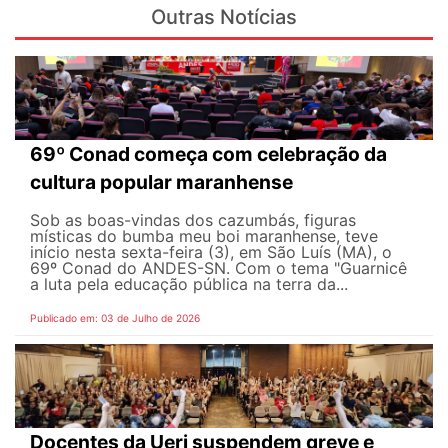
Outras Notícias
69º Conad começa com celebração da
cultura popular maranhense
Sob as boas-vindas dos cazumbás, figuras
místicas do bumba meu boi maranhense, teve
início nesta sexta-feira (3), em São Luís (MA), o
69º Conad do ANDES-SN. Com o tema "Guarnicê
a luta pela educação pública na terra da...
Publicado em: 03 de Julho de 2026
Docentes da Uerj suspendem greve e