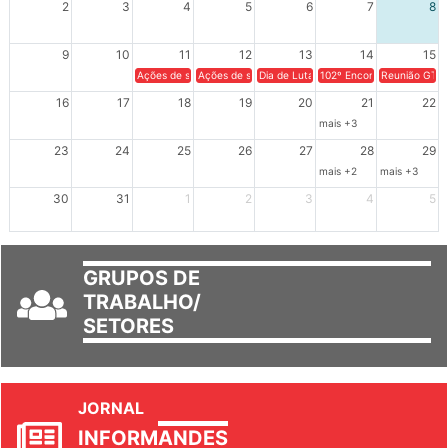
2
3
4
5
6
7
8
9
10
11
12
13
14
15
Ações de solidariedade a Cuba no Rio Grande do Sul - 100 anos 
Ações de solidariedade a Cuba no Rio Grande do Su
Dia de Luta em Defesa de Cuba e da S
102º Encontro da Regional
Reunião GTPE
16
17
18
19
20
21
22
mais +3
23
24
25
26
27
28
29
mais +2
mais +3
30
31
1
2
3
4
5
GRUPOS DE
TRABALHO/
SETORES
JORNAL