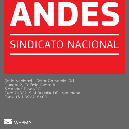
Sede Nacional - Setor Comercial Sul
Quadra 2, Edifício Cedro II
5 º andar, Bloco "C"
Cep: 70302-914 Brasília-DF |
Ver mapa
Fone: (61) 3962-8400
WEBMAIL