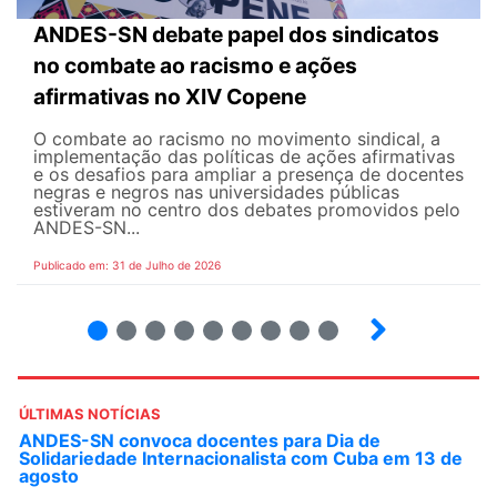
ANDES-SN debate papel dos sindicatos
no combate ao racismo e ações
afirmativas no XIV Copene
O combate ao racismo no movimento sindical, a
implementação das políticas de ações afirmativas
e os desafios para ampliar a presença de docentes
negras e negros nas universidades públicas
estiveram no centro dos debates promovidos pelo
ANDES-SN...
Publicado em: 31 de Julho de 2026
2
3
4
5
6
7
8
9
ÚLTIMAS NOTÍCIAS
ANDES-SN convoca docentes para Dia de
Solidariedade Internacionalista com Cuba em 13 de
agosto