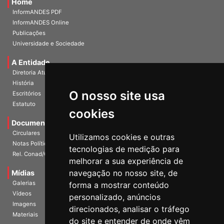
Home
InformANDES PDF
InformANDES Online
Publicações
Universidade e Sociedade
A Entidade
Diretoria Atual
História
O nosso site usa
Escritórios
Estatuto
cookies
Documentos
Circulares
Utilizamos cookies e outras
Notas Políticas
tecnologias de medição para
Rel. Conad/Congresso
melhorar a sua experiência de
navegação no nosso site, de
Mídias
Galerias
forma a mostrar conteúdo
Vídeos
personalizado, anúncios
Imagens
direcionados, analisar o tráfego
Materiais
do site e entender de onde vêm