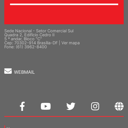
Sede Nacional - Setor Comercial Sul
Quadra 2, Edifício Cedro II
5 º andar, Bloco "C"
Cep: 70302-914 Brasília-DF |
Ver mapa
Fone: (61) 3962-8400
WEBMAIL