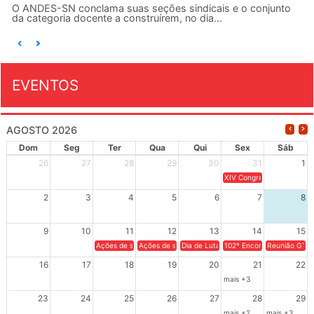
O ANDES-SN conclama suas seções sindicais e o conjunto
da categoria docente a construírem, no dia...
EVENTOS
AGOSTO 2026
Dom
Seg
Ter
Qua
Qui
Sex
Sáb
26
27
28
29
30
31
1
XIV Congresso Brasileiro 
2
3
4
5
6
7
8
9
10
11
12
13
14
15
Ações de solidariedade a Cuba no Rio Grande do Sul - 100 anos 
Ações de solidariedade a Cuba no Rio Grande do Su
Dia de Luta em Defesa de Cuba e da S
102º Encontro da Regional
Reunião GTPE
16
17
18
19
20
21
22
mais +3
23
24
25
26
27
28
29
mais +2
mais +3