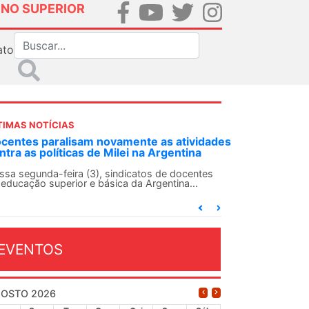
INO SUPERIOR
ato
TIMAS NOTÍCIAS
DES-SN convoca docentes para Dia de
lidariedade Internacionalista com Cuba em
 de agosto
ANDES-SN conclama suas seções sindicais e o
njunto da categoria docente a construírem, no
...
EVENTOS