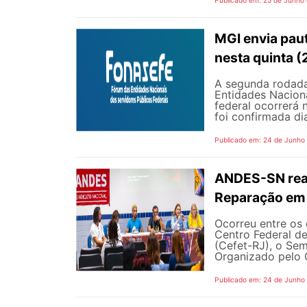
MGI envia pau
nesta quinta (
A segunda rodada
Entidades Naciona
federal ocorrerá n
foi confirmada dia
Publicado em: 24 de Junho
ANDES-SN reaf
Reparação em 
Ocorreu entre os 
Centro Federal d
(Cefet-RJ), o Sem
Organizado pelo G
Publicado em: 24 de Junho