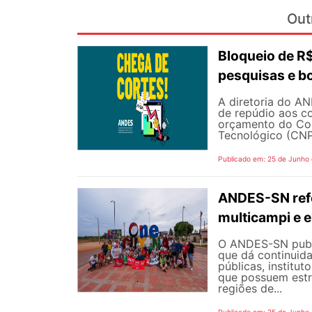
Out
Bloqueio de 
pesquisas e b
A diretoria do AN
de repúdio aos c
orçamento do Con
Tecnológico (CNPq
Publicado em: 25 de Junho
ANDES-SN refo
multicampi e e
O ANDES-SN public
que dá continuid
públicas, institut
que possuem estr
regiões de...
Publicado em: 25 de Junho