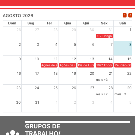
EVENTOS
AGOSTO 2026
Dom
Seg
Ter
Qua
Qui
Sex
Sáb
26
27
28
29
30
31
1
XIV Congresso Brasileiro 
2
3
4
5
6
7
8
9
10
11
12
13
14
15
Ações de solidariedade a Cuba no Rio Grande do Sul - 100 anos 
Ações de solidariedade a Cuba no Rio Grande do Su
Dia de Luta em Defesa de Cuba e da S
102º Encontro da Regional
Reunião GTPE
16
17
18
19
20
21
22
mais +3
23
24
25
26
27
28
29
mais +2
mais +3
30
31
1
2
3
4
5
GRUPOS DE