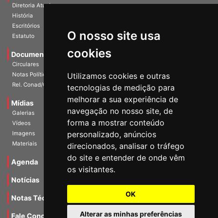
A Entidade
Diretoria Atual
História
O nosso site usa
Escritórios
Estatuto
cookies
Documentos
Circulares
Utilizamos cookies e outras
Notas Políticas
tecnologias de medição para
Rel. Conad/Congresso
melhorar a sua experiência de
navegação no nosso site, de
Mídias
Galerias
forma a mostrar conteúdo
Vídeos
personalizado, anúncios
Imagens
direcionados, analisar o tráfego
Materiais
do site e entender de onde vêm
os visitantes.
Agenda
Notícias
OK
Notas Técnicas
Alterar as minhas preferências