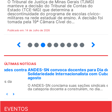
O Tribunal de Justiça de Minas Gerais (TJMG)
manteve a decisão do Tribunal de Contas do
Estado (TCE-MG) que determina a
descontinuidade do programa de escolas cívico-
militares na rede estadual de ensino. A decisão foi
tomada pela 19ª Câmara Cível do...
Publicado em: 14 de Julho de 2026
2
3
4
5
6
7
8
9
ÚLTIMAS NOTÍCIAS
ANDES-SN convoca docentes para Dia de
Solidariedade Internacionalista com Cuba em 13 de
agosto
O ANDES-SN conclama suas seções sindicais e o conjunto
da categoria docente a construírem, no dia...