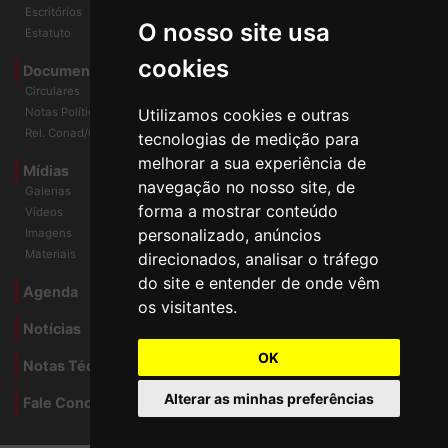
História
O nosso site usa
Escritórios
Estatuto
cookies
Documentos
Circulares
Utilizamos cookies e outras
Notas Políticas
tecnologias de medição para
Rel. Conad/Congresso
melhorar a sua experiência de
navegação no nosso site, de
Mídias
Galerias
forma a mostrar conteúdo
Vídeos
personalizado, anúncios
Imagens
direcionados, analisar o tráfego
Materiais
do site e entender de onde vêm
os visitantes.
Agenda
Notícias
OK
Notas Técnicas
Alterar as minhas preferências
Fale Conocsco