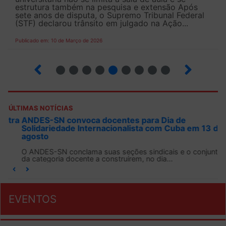
estrutura também na pesquisa e extensão Após
sete anos de disputa, o Supremo Tribunal Federal
(STF) declarou trânsito em julgado na Ação...
Publicado em: 10 de Março de 2026
13
14
15
16
17
18
19
20
21
ÚLTIMAS NOTÍCIAS
ANDES-SN convoca docentes para Dia de
Solidariedade Internacionalista com Cuba em 13 de
agosto
O ANDES-SN conclama suas seções sindicais e o conjunto
da categoria docente a construírem, no dia...
EVENTOS