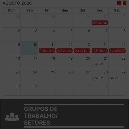
AGOSTO 2026
Dom
Seg
Ter
Qua
Qui
Sex
Sáb
26
27
28
29
30
31
1
XIV Congresso Brasileiro 
2
3
4
5
6
7
8
9
10
11
12
13
14
15
Ações de solidariedade a Cuba no Rio Grande do Sul - 100 anos 
Ações de solidariedade a Cuba no Rio Grande do Su
Dia de Luta em Defesa de Cuba e da S
102º Encontro da Regional
Reunião GTPE
16
17
18
19
20
21
22
mais +3
23
24
25
26
27
28
29
mais +2
mais +3
30
31
1
2
3
4
5
GRUPOS DE
TRABALHO/
SETORES