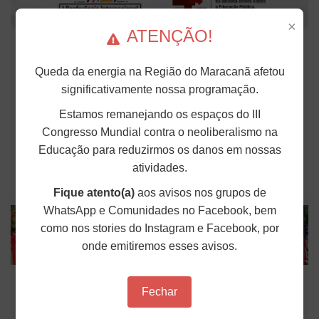
×
ATENÇÃO!
Confira a programação da I Conferência
Internacional Antifascista; evento
Queda da energia na Região do Maracanã afetou
começa dia 26
significativamente nossa programação.
De 26 a 29 de março, Porto Alegre (RS) sediará a I
Estamos remanejando os espaços do III
Conferência Internacional Antifascista pela
Soberania dos Povos. O encontro reúne mais de
Congresso Mundial contra o neoliberalismo na
100 organizações e movimentos comprometidos
Educação para reduzirmos os danos em nossas
com o enfrentamento ao avanço da extrema
direita e à...
atividades.
Publicado em: 17 de Março de 2026
Fique atento(a)
aos avisos nos grupos de
WhatsApp e Comunidades no Facebook, bem
como nos stories do Instagram e Facebook, por
onde emitiremos esses avisos.
Docentes das estaduais do PR, RJ e MA
Fechar
lutam por recomposição salarial e
valorização da carreira