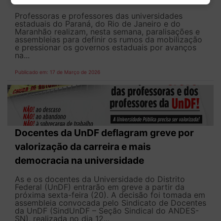
Professoras e professores das universidades
estaduais do Paraná, do Rio de Janeiro e do
Maranhão realizam, nesta semana, paralisações e
assembleias para definir os rumos da mobilização
e pressionar os governos estaduais por avanços
na...
Publicado em: 17 de Março de 2026
Docentes da UnDF deflagram greve por
valorização da carreira e mais
democracia na universidade
As e os docentes da Universidade do Distrito
Federal (UnDF) entrarão em greve a partir da
próxima sexta-feira (20). A decisão foi tomada em
assembleia convocada pelo Sindicato de Docentes
da UnDF (SindUnDF – Seção Sindical do ANDES-
SN), realizada no dia 12...