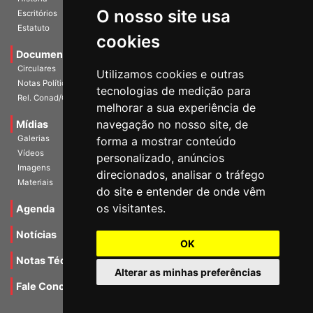
O nosso site usa
Escritórios
Estatuto
cookies
Documentos
Circulares
Utilizamos cookies e outras
Notas Políticas
tecnologias de medição para
Rel. Conad/Congresso
melhorar a sua experiência de
navegação no nosso site, de
Mídias
Galerias
forma a mostrar conteúdo
Vídeos
personalizado, anúncios
Imagens
direcionados, analisar o tráfego
Materiais
do site e entender de onde vêm
os visitantes.
Agenda
Notícias
OK
Notas Técnicas
Alterar as minhas preferências
Fale Conocsco
MANTIDO POR Camaleão Soft