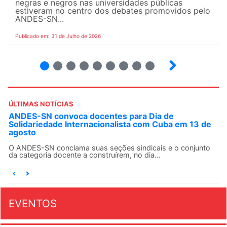
negras e negros nas universidades públicas
estiveram no centro dos debates promovidos pelo
ANDES-SN...
Publicado em: 31 de Julho de 2026
2
3
4
5
6
7
8
9
ÚLTIMAS NOTÍCIAS
ANDES-SN convoca docentes para Dia de
Solidariedade Internacionalista com Cuba em 13 de
agosto
O ANDES-SN conclama suas seções sindicais e o conjunto
da categoria docente a construírem, no dia...
EVENTOS