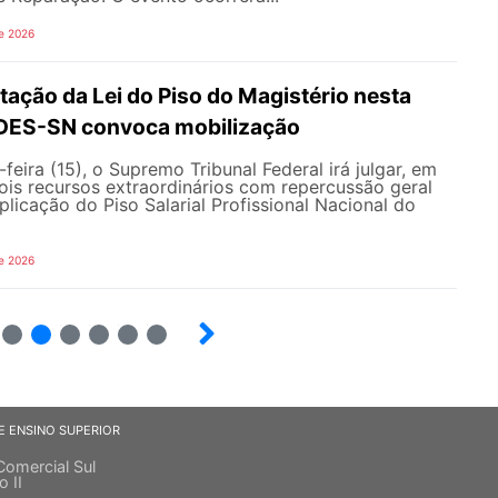
e 2026
ação da Lei do Piso do Magistério nesta
NDES-SN convoca mobilização
feira (15), o Supremo Tribunal Federal irá julgar, em
 dois recursos extraordinários com repercussão geral
licação do Piso Salarial Profissional Nacional do
e 2026
9
10
12
13
14
E ENSINO SUPERIOR
Comercial Sul
o II