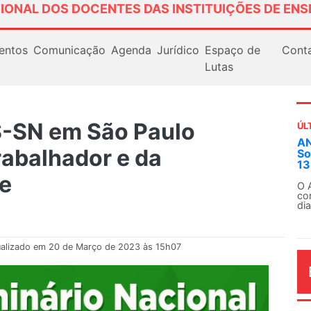
IONAL DOS DOCENTES DAS INSTITUIÇÕES DE ENS
entos
Comunicação
Agenda
Jurídico
Espaço de
Cont
Lutas
-SN em São Paulo
ÚL
AN
rabalhador e da
So
13
te
O 
co
dia
ualizado em 20 de Março de 2023 às 15h07