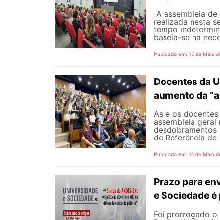
A assembleia de 
realizada nesta s
tempo indetermina
baseia-se na nece
Publicado em: 15 de Maio d
Docentes da U
aumento da “a
As e os docentes 
assembleia geral 
desdobramentos m
de Referência de 
Publicado em: 15 de Maio d
Prazo para env
e Sociedade é
Foi prorrogado o 