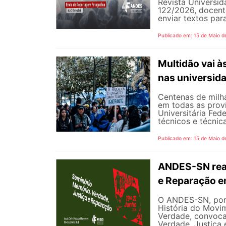
Revista Universi
122/2026, docent
enviar textos par
Publicado em: 15 de Maio d
Multidão vai à
nas universid
Centenas de milha
em todas as prov
Universitária Fed
técnicos e técnica
Publicado em: 15 de Maio d
ANDES-SN real
e Reparação e
O ANDES-SN, por
História do Mov
Verdade, convoca
Verdade, Justiça 