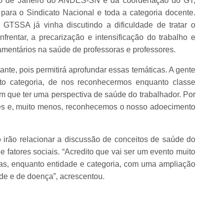
Rio de Janeiro do ANDES-SN e da coordenação do GT,
para o Sindicato Nacional e toda a categoria docente.
GTSSA já vinha discutindo a dificuldade de tratar o
rentar, a precarização e intensificação do trabalho e
amentários na saúde de professoras e professores.
nte, pois permitirá aprofundar essas temáticas. A gente
to categoria, de nos reconhecermos enquanto classe
m que ter uma perspectiva de saúde do trabalhador. Por
res e, muito menos, reconhecemos o nosso adoecimento
irão relacionar a discussão de conceitos de saúde do
 fatores sociais. “Acredito que vai ser um evento muito
das, enquanto entidade e categoria, com uma ampliação
e e de doença”, acrescentou.