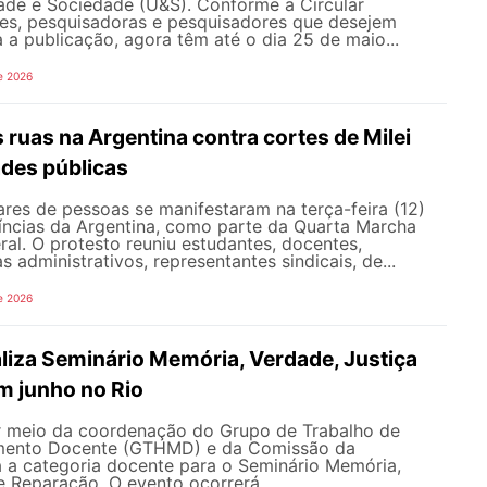
dade e Sociedade (U&S). Conforme a Circular
es, pesquisadoras e pesquisadores que desejem
a a publicação, agora têm até o dia 25 de maio...
e 2026
s ruas na Argentina contra cortes de Milei
ades públicas
res de pessoas se manifestaram na terça-feira (12)
íncias da Argentina, como parte da Quarta Marcha
eral. O protesto reuniu estudantes, docentes,
s administrativos, representantes sindicais, de...
e 2026
iza Seminário Memória, Verdade, Justiça
m junho no Rio
 meio da coordenação do Grupo de Trabalho de
imento Docente (GTHMD) e da Comissão da
 a categoria docente para o Seminário Memória,
e Reparação. O evento ocorrerá...