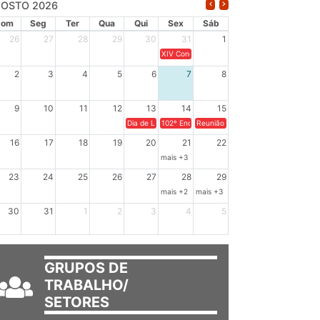
OSTO 2026
Dom
Seg
Ter
Qua
Qui
Sex
Sáb
26
27
28
29
30
31
1
XIV Congresso Brasileiro de Pesquisadores(a
2
3
4
5
6
7
8
9
10
11
12
13
14
15
Dia de Luta em Defesa de Cuba e da Soberania dos Po
102º Encontro da Regional Leste, “Em terra e
Reunião GTPE.
16
17
18
19
20
21
22
mais +3
23
24
25
26
27
28
29
mais +2
mais +3
30
31
1
2
3
4
5
GRUPOS DE
TRABALHO/
SETORES