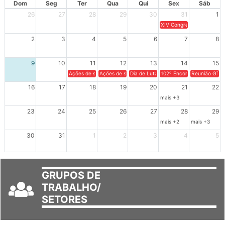
Dom
Seg
Ter
Qua
Qui
Sex
Sáb
26
27
28
29
30
31
1
XIV Congresso Brasileiro 
2
3
4
5
6
7
8
9
10
11
12
13
14
15
Ações de solidariedade a Cuba no Rio Grande do Sul - 100 anos 
Ações de solidariedade a Cuba no Rio Grande do Su
Dia de Luta em Defesa de Cuba e da S
102º Encontro da Regional
Reunião GTPE
16
17
18
19
20
21
22
mais +3
23
24
25
26
27
28
29
mais +2
mais +3
30
31
1
2
3
4
5
GRUPOS DE
TRABALHO/
SETORES