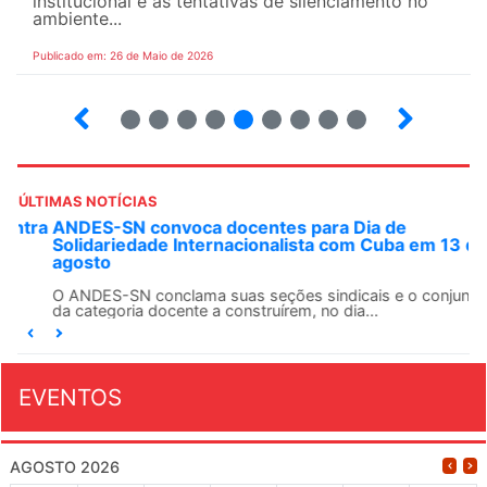
institucional e as tentativas de silenciamento no
ambiente...
Publicado em: 26 de Maio de 2026
4
5
6
7
8
9
10
12
ÚLTIMAS NOTÍCIAS
ANDES-SN convoca docentes para Dia de
Solidariedade Internacionalista com Cuba em 13 de
agosto
O ANDES-SN conclama suas seções sindicais e o conjunto
da categoria docente a construírem, no dia...
EVENTOS
AGOSTO 2026