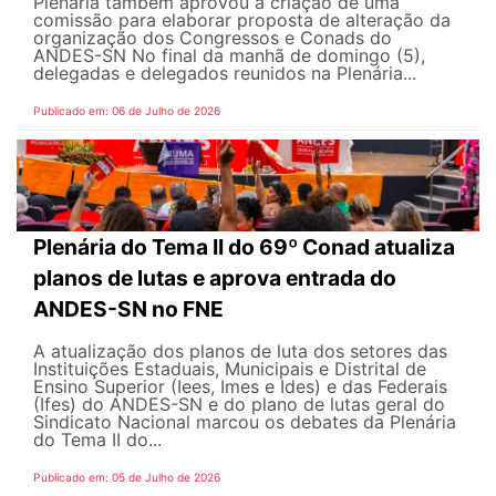
Plenária também aprovou a criação de uma
comissão para elaborar proposta de alteração da
organização dos Congressos e Conads do
ANDES-SN No final da manhã de domingo (5),
delegadas e delegados reunidos na Plenária...
Publicado em: 06 de Julho de 2026
Plenária do Tema II do 69º Conad atualiza
planos de lutas e aprova entrada do
ANDES-SN no FNE
A atualização dos planos de luta dos setores das
Instituições Estaduais, Municipais e Distrital de
Ensino Superior (Iees, Imes e Ides) e das Federais
(Ifes) do ANDES-SN e do plano de lutas geral do
Sindicato Nacional marcou os debates da Plenária
do Tema II do...
Publicado em: 05 de Julho de 2026