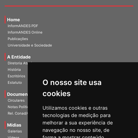
Home
InformANDES PDF
InformANDES Online
Publicações
Universidade e Sociedade
A Entidade
Diretoria Atual
História
O nosso site usa
Escritórios
Estatuto
cookies
Documentos
Circulares
Utilizamos cookies e outras
Notas Políticas
tecnologias de medição para
Rel. Conad/Congresso
melhorar a sua experiência de
navegação no nosso site, de
Mídias
Galerias
forma a mostrar conteúdo