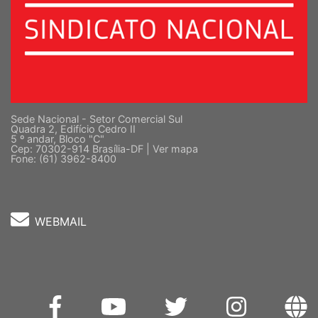
Sede Nacional - Setor Comercial Sul
Quadra 2, Edifício Cedro II
5 º andar, Bloco "C"
Cep: 70302-914 Brasília-DF |
Ver mapa
Fone: (61) 3962-8400
WEBMAIL