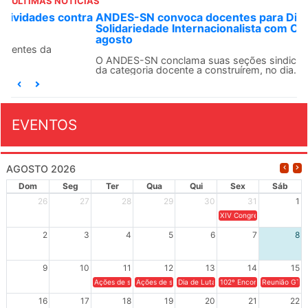
ÚLTIMAS NOTÍCIAS
ANDES-SN convoca docentes para Dia de
Solidariedade Internacionalista com Cuba em 13 de
agosto
O ANDES-SN conclama suas seções sindicais e o conjunto
da categoria docente a construírem, no dia...
EVENTOS
AGOSTO 2026
Dom
Seg
Ter
Qua
Qui
Sex
Sáb
26
27
28
29
30
31
1
XIV Congresso Brasileiro 
2
3
4
5
6
7
8
9
10
11
12
13
14
15
Ações de solidariedade a Cuba no Rio Grande do Sul - 100 anos 
Ações de solidariedade a Cuba no Rio Grande do Su
Dia de Luta em Defesa de Cuba e da S
102º Encontro da Regional
Reunião GTPE