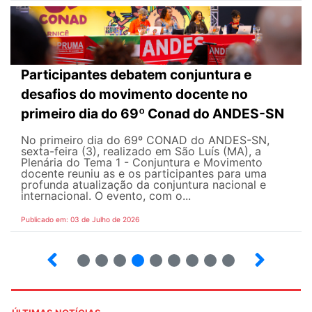
Participantes debatem conjuntura e
desafios do movimento docente no
primeiro dia do 69º Conad do ANDES-SN
No primeiro dia do 69º CONAD do ANDES-SN,
sexta-feira (3), realizado em São Luís (MA), a
Plenária do Tema 1 - Conjuntura e Movimento
docente reuniu as e os participantes para uma
profunda atualização da conjuntura nacional e
internacional. O evento, com o...
Publicado em: 03 de Julho de 2026
2
3
4
5
6
7
8
9