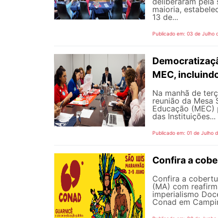
deliberaram pela
maioria, estabele
13 de...
Publicado em: 03 de Julho 
Democratizaçã
MEC, incluind
Na manhã de terç
reunião da Mesa 
Educação (MEC) p
das Instituições...
Publicado em: 01 de Julho 
Confira a cob
Confira a cobert
(MA) com reafirma
imperialismo Doc
Conad em Campinas