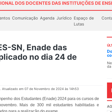
IONAL DOS DOCENTES DAS INSTITUIÇÕES DE ENS
entos
Comunicação
Agenda
Jurídico
Espaço de
Cont
Lutas
ES-SN, Enade das
ÚL
Docentes paralisam novamente as ativ
plicado no dia 24 de
contra as políticas de Milei na Argentin
Nessa segunda-feira (3), sindicatos de doce
da educação superior e básica da Argentina...
.
Atualizado em 07 de Novembro de 2024 às 14h53
mpenho dos Estudantes (Enade) 2024 para os cursos de
 novembro. Mais de 300 mil estudantes habilitadas e
AG
ados para a realização do exame.