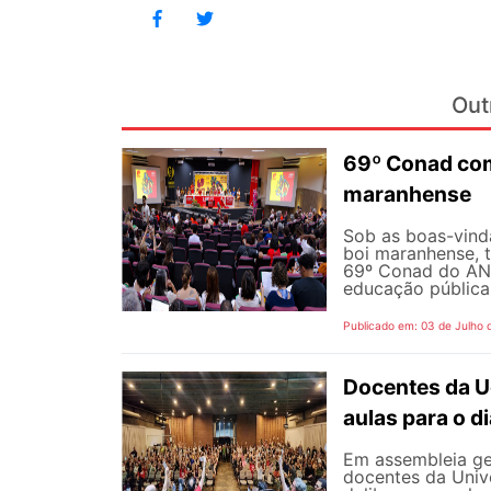
Out
69º Conad com
maranhense
Sob as boas-vind
boi maranhense, t
69º Conad do AND
educação pública 
Publicado em: 03 de Julho 
Docentes da U
aulas para o di
Em assembleia gera
docentes da Univ