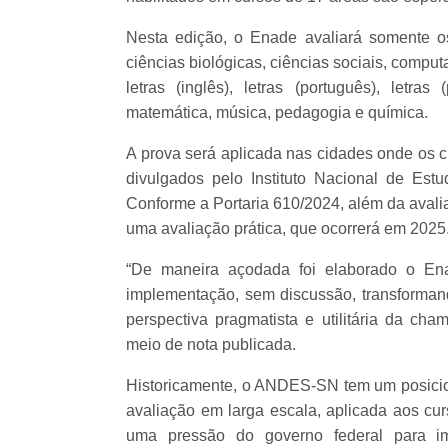
Nesta edição, o Enade avaliará somente os
ciências biológicas, ciências sociais, computaç
letras (inglês), letras (português), letras
matemática, música, pedagogia e química.
A prova será aplicada nas cidades onde os cu
divulgados pelo Instituto Nacional de Estu
Conforme a Portaria 610/2024, além da avali
uma avaliação prática, que ocorrerá em 2025
“De maneira açodada foi elaborado o Ena
implementação, sem discussão, transforma
perspectiva pragmatista e utilitária da cha
meio de nota publicada.
Historicamente, o ANDES-SN tem um posicion
avaliação em larga escala, aplicada aos cu
uma pressão do governo federal para i