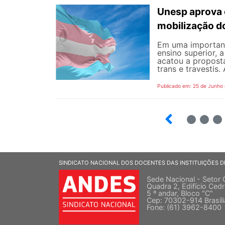
Unesp aprova 
mobilização d
Em uma important
ensino superior, 
acatou a propost
trans e travestis.
Publicado em: 25 de Junho
2
3
SINDICATO NACIONAL DOS DOCENTES DAS INSTITUIÇÕES D
Sede Nacional - Setor 
Quadra 2, Edifício Cedr
5 º andar, Bloco "C"
Cep: 70302-914 Brasíl
Fone: (61) 3962-8400