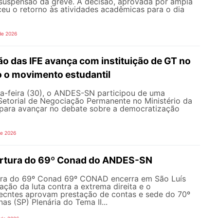
 suspensão da greve. A decisão, aprovada por ampla
ceu o retorno às atividades acadêmicas para o dia
de 2026
o das IFE avança com instituição de GT no
o o movimento estudantil
a-feira (30), o ANDES-SN participou de uma
Setorial de Negociação Permanente no Ministério da
ara avançar no debate sobre a democratização
de 2026
ertura do 69º Conad do ANDES-SN
ura do 69º Conad 69º CONAD encerra em São Luís
ção da luta contra a extrema direita e o
ecntes aprovam prestação de contas e sede do 70º
 (SP) Plenária do Tema II...