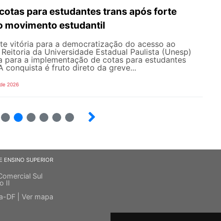
cotas para estudantes trans após forte
o movimento estudantil
e vitória para a democratização do acesso ao
a Reitoria da Universidade Estadual Paulista (Unesp)
a para a implementação de cotas para estudantes
 A conquista é fruto direto da greve...
 de 2026
4
5
6
7
8
9
E ENSINO SUPERIOR
Comercial Sul
o II
ia-DF |
Ver mapa