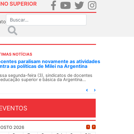
INO SUPERIOR
ato
TIMAS NOTÍCIAS
idades
ANDES-SN convoca docentes para Dia de
a
Solidariedade Internacionalista com Cuba em
13 de agosto
ntes
O ANDES-SN conclama suas seções sindicais e o
conjunto da categoria docente a construírem, no
dia...
EVENTOS
OSTO 2026