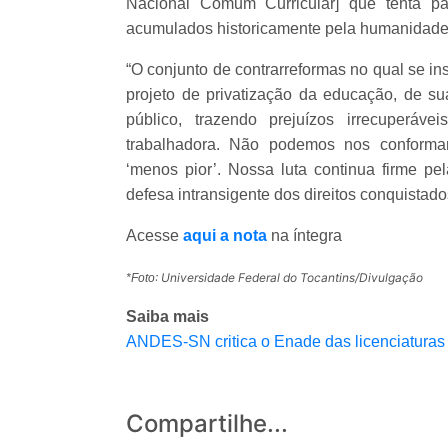
Nacional Comum Curricular] que tenta pa
acumulados historicamente pela humanidade
“O conjunto de contrarreformas no qual se i
projeto de privatização da educação, de s
público, trazendo prejuízos irrecuperáv
trabalhadora. Não podemos nos conformar
‘menos pior’. Nossa luta continua firme p
defesa intransigente dos direitos conquistad
Acesse
aqui a nota
na íntegra
: Universidade Federal do Tocantins/Divulgação
*Foto
Saiba mais
ANDES-SN critica o Enade das licenciaturas 
Compartilhe...