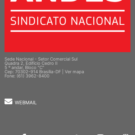
Sede Nacional - Setor Comercial Sul
Quadra 2, Edifício Cedro II
5 º andar, Bloco "C"
Cep: 70302-914 Brasília-DF |
Ver mapa
Fone: (61) 3962-8400
WEBMAIL