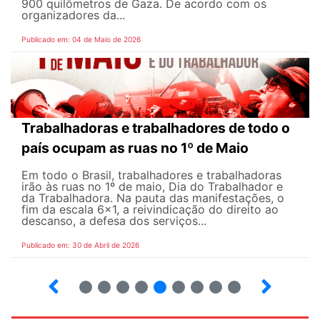
900 quilômetros de Gaza. De acordo com os
organizadores da...
Publicado em: 04 de Maio de 2026
Trabalhadoras e trabalhadores de todo o
país ocupam as ruas no 1º de Maio
Em todo o Brasil, trabalhadores e trabalhadoras
irão às ruas no 1º de maio, Dia do Trabalhador e
da Trabalhadora. Na pauta das manifestações, o
fim da escala 6×1, a reivindicação do direito ao
descanso, a defesa dos serviços...
Publicado em: 30 de Abril de 2026
7
8
9
10
12
13
14
15