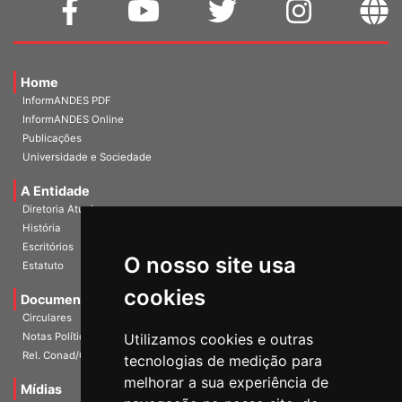
Home
InformANDES PDF
InformANDES Online
Publicações
Universidade e Sociedade
A Entidade
Diretoria Atual
História
O nosso site usa
Escritórios
Estatuto
cookies
Documentos
Circulares
Utilizamos cookies e outras
Notas Políticas
tecnologias de medição para
Rel. Conad/Congresso
melhorar a sua experiência de