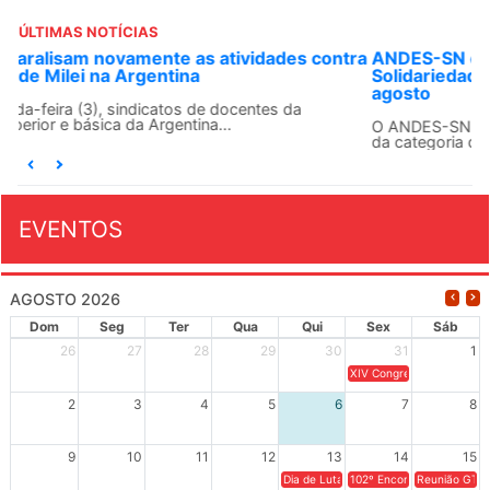
ÚLTIMAS NOTÍCIAS
ANDES-SN convoca docentes para Dia de
Solidariedade Internacionalista com Cuba em 13 de
agosto
O ANDES-SN conclama suas seções sindicais e o conjunto
da categoria docente a construírem, no dia...
EVENTOS
AGOSTO 2026
Dom
Seg
Ter
Qua
Qui
Sex
Sáb
26
27
28
29
30
31
1
XIV Congresso Brasileiro 
2
3
4
5
6
7
8
9
10
11
12
13
14
15