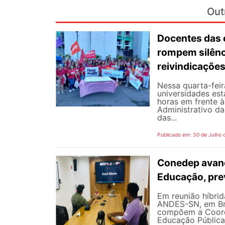
Out
Docentes das e
rompem silênc
reivindicaçõe
Nessa quarta-fei
universidades est
horas em frente 
Administrativo da
das...
Publicado em: 30 de Julho 
Conedep avanç
Educação, pre
Em reunião híbrida
ANDES-SN, em Bra
compõem a Coord
Educação Pública