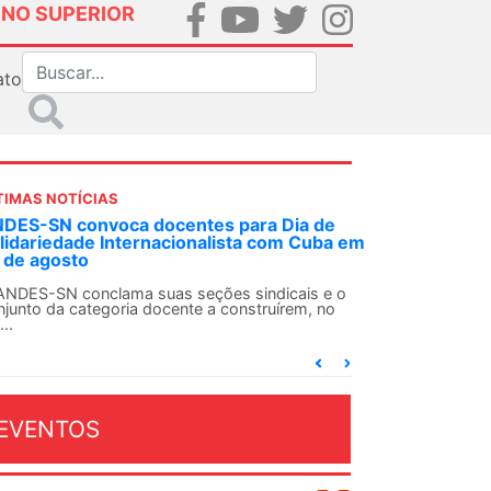
INO SUPERIOR
ato
TIMAS NOTÍCIAS
 decisão inédita, Justiça Federal condena
-agente da ditadura por estupro
 uma decisão considerada histórica, a 2ª Vara
deral Criminal do Rio de Janeiro condenou o...
EVENTOS
OSTO 2026