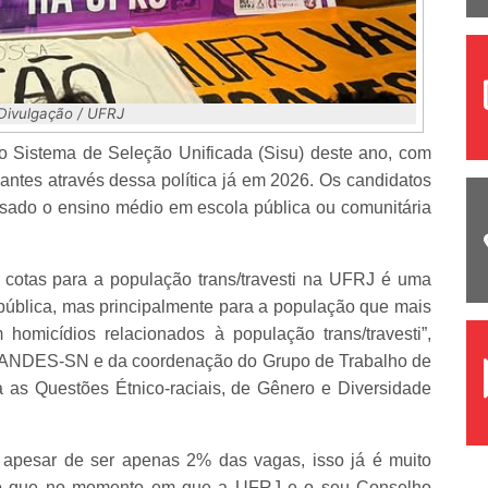
 Divulgação / UFRJ
o Sistema de Seleção Unificada (Sisu) deste ano, com
dantes através dessa política já em 2026. Os candidatos
rsado o ensino médio em escola pública ou comunitária
cotas para a população trans/travesti na UFRJ é uma
o pública, mas principalmente para a população que mais
omicídios relacionados à população trans/travesti”,
do ANDES-SN e da coordenação do Grupo de Trabalho de
a as Questões Étnico-raciais, de Gênero e Diversidade
, apesar de ser apenas 2% das vagas, isso já é muito
Acho que no momento em que a UFRJ e o seu Conselho