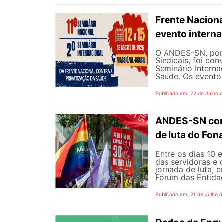
Frente Naciona
evento intern
O ANDES-SN, por 
Sindicais, foi co
Seminário Interna
Saúde. Os eventos
Publicado em: 22 de Julho 
ANDES-SN conv
de luta do Fo
Entre os dias 10 
das servidoras e 
jornada de luta, 
Fórum das Entidad
Publicado em: 21 de Julho 