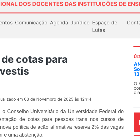
IONAL DOS DOCENTES DAS INSTITUIÇÕES DE ENS
entos
Comunicação
Agenda
Jurídico
Espaço de
Cont
Lutas
 de cotas para
ÚL
Em
vestis
ex
Em
Fe
tualizado em 03 de Novembro de 2025 às 12h14
, o Conselho Universitário da Universidade Federal do
ntação de cotas para pessoas trans nos cursos de
nova política de ação afirmativa reserva 2% das vagas
AG
or e uma abstenção.