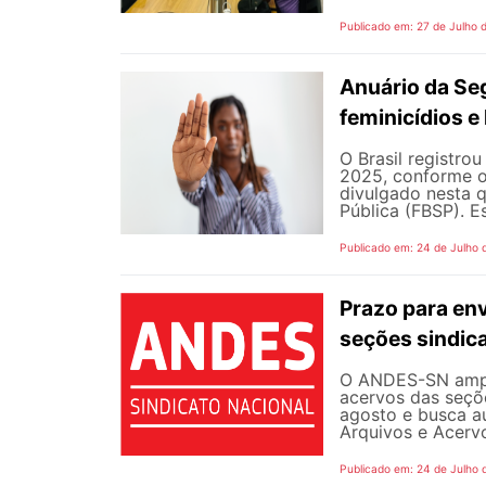
Publicado em: 27 de Julho 
Anuário da Se
feminicídios e 
O Brasil registro
2025, conforme o 
divulgado nesta q
Pública (FBSP). E
Publicado em: 24 de Julho 
Prazo para en
seções sindica
O ANDES-SN ampli
acervos das seçõe
agosto e busca a
Arquivos e Acervo
Publicado em: 24 de Julho 