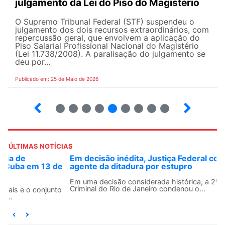
julgamento da Lei do Piso do Magistério
O Supremo Tribunal Federal (STF) suspendeu o
julgamento dos dois recursos extraordinários, com
repercussão geral, que envolvem a aplicação do
Piso Salarial Profissional Nacional do Magistério
(Lei 11.738/2008). A paralisação do julgamento se
deu por...
Publicado em: 25 de Maio de 2026
4
5
6
7
8
9
10
12
ÚLTIMAS NOTÍCIAS
Em decisão inédita, Justiça Federal condena ex-
agente da ditadura por estupro
Em uma decisão considerada histórica, a 2ª Vara Federal
Criminal do Rio de Janeiro condenou o...