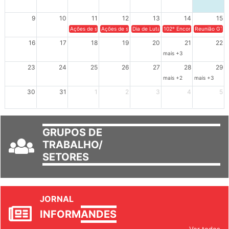
2
3
4
5
6
7
8
9
10
11
12
13
14
15
Ações de solidariedade a Cuba no Rio Grande do Sul - 100 anos 
Ações de solidariedade a Cuba no Rio Grande do Su
Dia de Luta em Defesa de Cuba e da S
102º Encontro da Regional
Reunião GTPE
16
17
18
19
20
21
22
mais +3
23
24
25
26
27
28
29
mais +2
mais +3
30
31
1
2
3
4
5
GRUPOS DE
TRABALHO/
SETORES
JORNAL
INFORM
ANDES