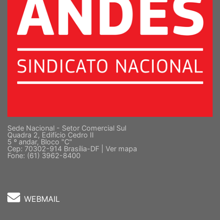
Sede Nacional - Setor Comercial Sul
Quadra 2, Edifício Cedro II
5 º andar, Bloco "C"
Cep: 70302-914 Brasília-DF |
Ver mapa
Fone: (61) 3962-8400
WEBMAIL