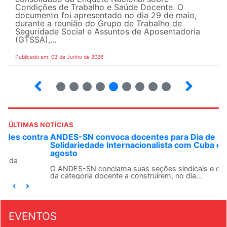
Condições de Trabalho e Saúde Docente. O
documento foi apresentado no dia 29 de maio,
durante a reunião do Grupo de Trabalho de
Seguridade Social e Assuntos de Aposentadoria
(GTSSA),...
Publicado em: 03 de Junho de 2026
3
4
5
6
7
8
9
10
ÚLTIMAS NOTÍCIAS
ANDES-SN convoca docentes para Dia de
Solidariedade Internacionalista com Cuba em 13 de
agosto
O ANDES-SN conclama suas seções sindicais e o conjunto
da categoria docente a construírem, no dia...
EVENTOS