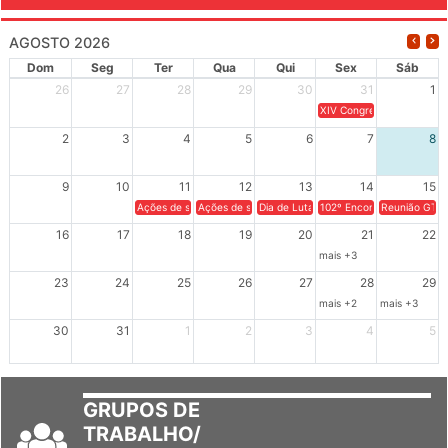
AGOSTO 2026
Dom
Seg
Ter
Qua
Qui
Sex
Sáb
26
27
28
29
30
31
1
XIV Congresso Brasileiro 
2
3
4
5
6
7
8
9
10
11
12
13
14
15
Ações de solidariedade a Cuba no Rio Grande do Sul - 100 anos 
Ações de solidariedade a Cuba no Rio Grande do Su
Dia de Luta em Defesa de Cuba e da S
102º Encontro da Regional
Reunião GTPE
16
17
18
19
20
21
22
mais +3
23
24
25
26
27
28
29
mais +2
mais +3
30
31
1
2
3
4
5
GRUPOS DE