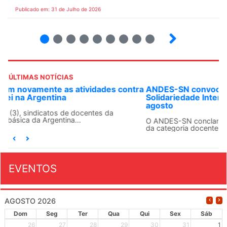
Publicado em: 31 de Julho de 2026
2
3
4
5
6
7
8
9
ÚLTIMAS NOTÍCIAS
ANDES-SN convoca docentes para Dia de
Solidariedade Internacionalista com Cuba em 13 de
agosto
O ANDES-SN conclama suas seções sindicais e o conjunto
da categoria docente a construírem, no dia...
EVENTOS
AGOSTO 2026
Dom
Seg
Ter
Qua
Qui
Sex
Sáb