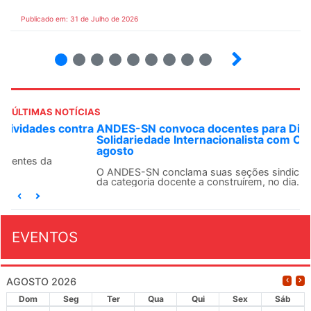
Publicado em: 31 de Julho de 2026
2
3
4
5
6
7
8
9
ÚLTIMAS NOTÍCIAS
ANDES-SN convoca docentes para Dia de
Solidariedade Internacionalista com Cuba em 13 de
agosto
O ANDES-SN conclama suas seções sindicais e o conjunto
da categoria docente a construírem, no dia...
EVENTOS
AGOSTO 2026
Dom
Seg
Ter
Qua
Qui
Sex
Sáb