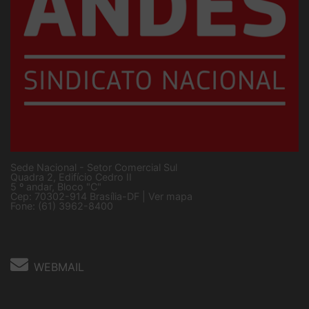
Sede Nacional - Setor Comercial Sul
Quadra 2, Edifício Cedro II
5 º andar, Bloco "C"
Cep: 70302-914 Brasília-DF |
Ver mapa
Fone: (61) 3962-8400
WEBMAIL