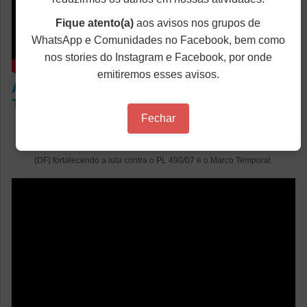
Fique atento(a)
aos avisos nos grupos de
WhatsApp e Comunidades no Facebook, bem como
nos stories do Instagram e Facebook, por onde
emitiremos esses avisos.
ATO CONTRA O PL 490/07 E O MARCO
TEMPORAL
Fechar
O ANDES-SN esteve no ato realizado pelos povos indígenas em Brasília
(DF) fortalecendo a luta contra o PL 490/07 e o Marco Temporal.