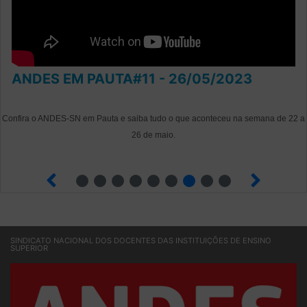
ANDES EM PAUTA#11 - 26/05/2023
Confira o ANDES-SN em Pauta e saiba tudo o que aconteceu na semana de 22 a
26 de maio.
2
3
4
5
6
7
8
9
SINDICATO NACIONAL DOS DOCENTES DAS INSTITUIÇÕES DE ENSINO
SUPERIOR