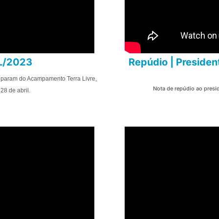
L/2023
Repúdio | Preside
ciparam do Acampamento Terra Livre,
Nota de repúdio ao pres
28 de abril.