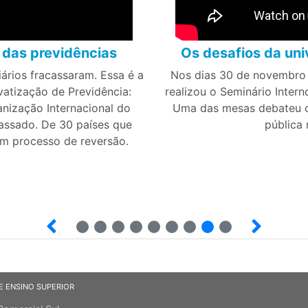
 das previdências
Os desafios da uni
ários fracassaram. Essa é a
Nos dias 30 de novembro
vatização de Previdência:
realizou o Seminário Inter
nização Internacional do
Uma das mesas debateu os
assado. De 30 países que
pública 
em processo de reversão.
2
3
4
5
6
7
8
9
E ENSINO SUPERIOR