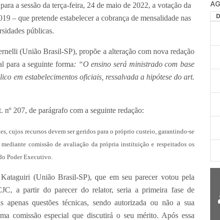
ara a sessão da terça-feira, 24 de maio de 2022, a votação da
19 – que pretende estabelecer a cobrança de mensalidade nas
rsidades públicas.
ernelli (União Brasil-SP), propõe a alteração com nova redação
al para a seguinte forma
: “O ensino será ministrado com base
ico em estabelecimentos oficiais, ressalvada a hipótese do art.
. nº 207, de parágrafo com a seguinte redação:
s, cujos recursos devem ser geridos para o próprio custeio, garantindo-se
, mediante comissão de avaliação da própria instituição e respeitados os
do Poder Executivo.
Kataguiri (União Brasil-SP), que em seu parecer votou pela
C, a partir do parecer do relator, seria a primeira fase de
as apenas questões técnicas, sendo autorizada ou não a sua
ma comissão especial que discutirá o seu mérito. Após essa