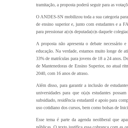
tramitação, a proposta poderá seguir para as vota
O ANDES-SN mobilizou toda a sua categoria para d
de ensino superior e, junto com estudantes e a
para pressionar a(o)s deputada(o)s daquele colegiad
A proposta não apresenta o debate necessário e 
educação. Na verdade, estamos muito longe de at
33% de matrículas para jovens de 18 a 24 anos. 
de Mantenedoras de Ensino Superior, no atual rit
2040, com 16 anos de atraso.
Além disso, para garantir a inclusão de estudante
universidades para que o(a)s estudantes possam t
subsidiado, residência estudantil e apoio para com
uso cotidiano dos cursos, bem como bolsas de Inici
Esse tema é parte da agenda neoliberal que apa
públicas. O texto justifica essa cobrança com a