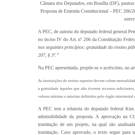
Câmara dos Deputados, em Brasília (DF), pautou p
Proposta de Emenda Constitucional – PEC 206/20
unive
A PEC, de autoria do deputado federal general Pet
no inciso IV do Art. nº 206 da Constituição Feder
nos seguintes princípios: gratuidade do ensino públ
207, § 3º.”
Na PEC apresentada, propõe-se o acréscimo, no art
As instituições de ensino superior devem cobrar mensalidade
a gratuidade àqueles que não tiverem recursos suficientes
valores mínimo e máximo definidos pelo órgão ministerial 
A PEC tem a relatoria do deputado federal Kim 
admissibilidade da proposta. A aprovação na CCJ
tramitação de um projeto, na qual são analisad
tramitação. Caso aprovado, o texto segue para u