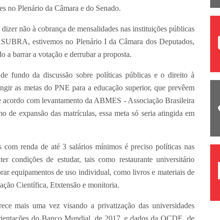
ções no Plenário da Câmara e do Senado.
izer não à cobrança de mensalidades nas instituições públicas
 FASUBRA, estivemos no Plenário I da Câmara dos Deputados,
o a barrar a votação e derrubar a proposta.
de fundo da discussão sobre políticas públicas e o direito à
ingir as metas do PNE para a educação superior, que prevêem
De acordo com levantamento da ABMES - Associação Brasileira
mo de expansão das matrículas, essa meta só seria atingida em
s com renda de até 3 salários mínimos é preciso políticas nas
er condições de estudar, tais como restaurante universitário
prar equipamentos de uso individual, como livros e materiais de
ação Científica, Etxtensão e monitoria.
rece mais uma vez visando a privatização das universidades
s orientações do Banco Mundial, de 2017, e dados da OCDE, de