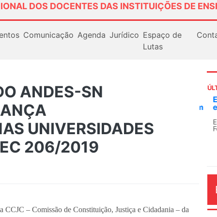
IONAL DOS DOCENTES DAS INSTITUIÇÕES DE ENS
entos
Comunicação
Agenda
Jurídico
Espaço de
Cont
Lutas
 DO ANDES-SN
ÚL
Em
RANÇA
ex
Em
AS UNIVERSIDADES
Fe
PEC 206/2019
AG
a CCJC – Comissão de Constituição, Justiça e Cidadania – da