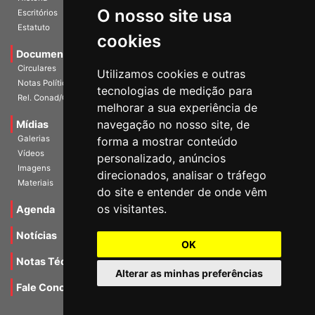
O nosso site usa
Escritórios
Estatuto
cookies
Documentos
Circulares
Utilizamos cookies e outras
Notas Políticas
tecnologias de medição para
Rel. Conad/Congresso
melhorar a sua experiência de
navegação no nosso site, de
Mídias
Galerias
forma a mostrar conteúdo
Vídeos
personalizado, anúncios
Imagens
direcionados, analisar o tráfego
Materiais
do site e entender de onde vêm
os visitantes.
Agenda
Notícias
OK
Notas Técnicas
Alterar as minhas preferências
Fale Conocsco
MANTIDO POR Camaleão Soft