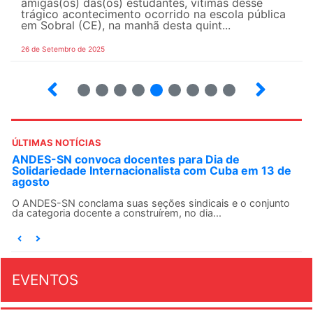
amigas(os) das(os) estudantes, vítimas desse
trágico acontecimento ocorrido na escola pública
em Sobral (CE), na manhã desta quint...
26 de Setembro de 2025
8
9
10
12
13
14
15
16
ÚLTIMAS NOTÍCIAS
ANDES-SN convoca docentes para Dia de
Solidariedade Internacionalista com Cuba em 13 de
agosto
O ANDES-SN conclama suas seções sindicais e o conjunto
da categoria docente a construírem, no dia...
EVENTOS