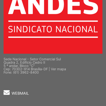
Sede Nacional - Setor Comercial Sul
Quadra 2, Edifício Cedro II
5 º andar, Bloco "C"
Cep: 70302-914 Brasília-DF |
Ver mapa
Fone: (61) 3962-8400
WEBMAIL