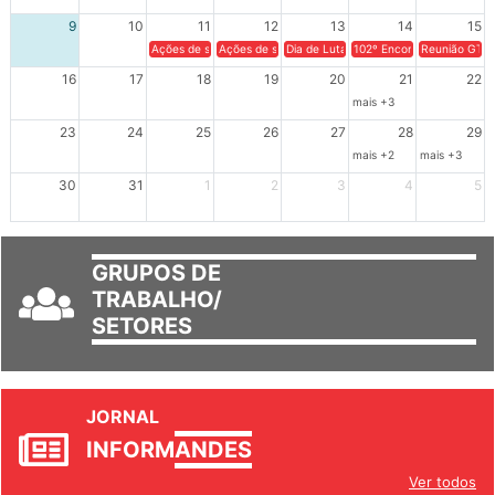
9
10
11
12
13
14
15
Ações de solidariedade a Cuba no Rio Grande do Sul - 100 anos 
Ações de solidariedade a Cuba no Rio Grande do Su
Dia de Luta em Defesa de Cuba e da S
102º Encontro da Regional
Reunião GTPE
16
17
18
19
20
21
22
mais +3
23
24
25
26
27
28
29
mais +2
mais +3
30
31
1
2
3
4
5
GRUPOS DE
TRABALHO/
SETORES
JORNAL
INFORM
ANDES