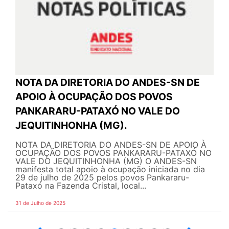
NOTA DA DIRETORIA DO ANDES-SN DE
APOIO À OCUPAÇÃO DOS POVOS
PANKARARU-PATAXÓ NO VALE DO
JEQUITINHONHA (MG).
NOTA DA DIRETORIA DO ANDES-SN DE APOIO À
OCUPAÇÃO DOS POVOS PANKARARU-PATAXÓ NO
VALE DO JEQUITINHONHA (MG) O ANDES-SN
manifesta total apoio à ocupação iniciada no dia
29 de julho de 2025 pelos povos Pankararu-
Pataxó na Fazenda Cristal, local...
31 de Julho de 2025
12
13
14
15
16
17
18
19