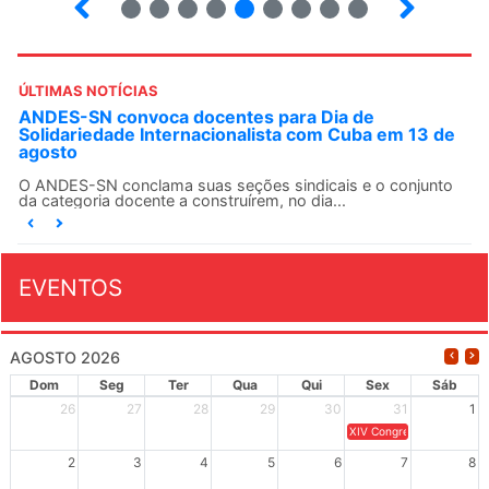
ÚLTIMAS NOTÍCIAS
ANDES-SN convoca docentes para Dia de
Solidariedade Internacionalista com Cuba em 13 de
agosto
O ANDES-SN conclama suas seções sindicais e o conjunto
da categoria docente a construírem, no dia...
EVENTOS
AGOSTO 2026
Dom
Seg
Ter
Qua
Qui
Sex
Sáb
26
27
28
29
30
31
1
XIV Congresso Brasileiro 
2
3
4
5
6
7
8