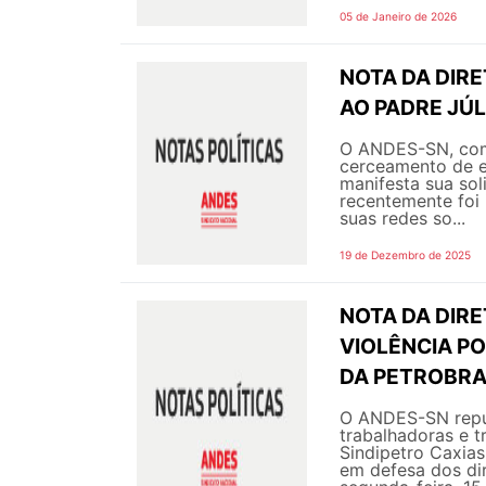
05 de Janeiro de 2026
NOTA DA DIR
AO PADRE JÚL
O ANDES-SN, com
cerceamento de ex
manifesta sua sol
recentemente foi 
suas redes so...
19 de Dezembro de 2025
NOTA DA DIRE
VIOLÊNCIA P
DA PETROBR
O ANDES-SN repud
trabalhadoras e t
Sindipetro Caxias
em defesa dos dir