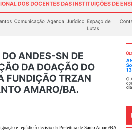
IONAL DOS DOCENTES DAS INSTITUIÇÕES DE ENS
entos
Comunicação
Agenda
Jurídico
Espaço de
Cont
Lutas
 DO ANDES-SN DE
ÚL
AN
ÇÃO DA DOAÇÃO DO
So
13
A FUNDIÇÃO TRZAN
O 
co
SANTO AMARO/BA.
dia
ignação e repúdio à decisão da Prefeitura de Santo Amaro/BA