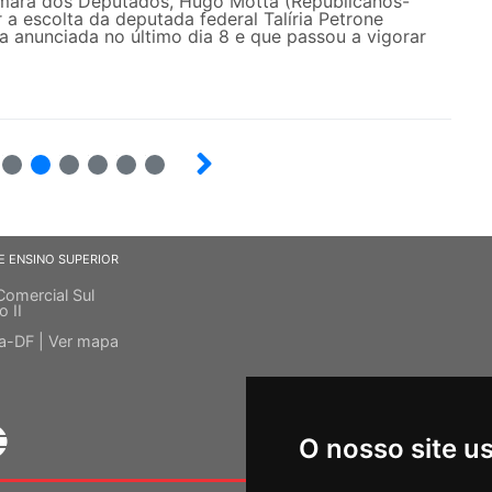
mara dos Deputados, Hugo Motta (Republicanos-
 a escolta da deputada federal Talíria Petrone
 anunciada no último dia 8 e que passou a vigorar
7
8
9
10
12
E ENSINO SUPERIOR
Comercial Sul
o II
ia-DF |
Ver mapa
O nosso site u