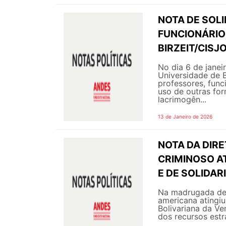
NOTA DE SOL
FUNCIONÁRIO
BIRZEIT/CISJ
No dia 6 de janei
Universidade de B
professores, func
uso de outras fo
lacrimogên...
13 de Janeiro de 2026
NOTA DA DIRE
CRIMINOSO A
E DE SOLIDA
Na madrugada de s
americana atingiu
Bolivariana da Ve
dos recursos estra