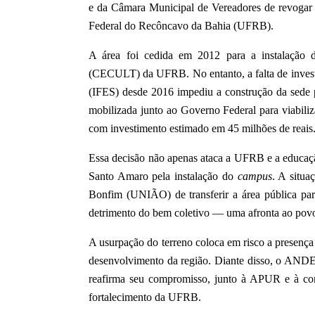
e da Câmara Municipal de Vereadores de revogar 
Federal do Recôncavo da Bahia (UFRB).
A área foi cedida em 2012 para a instalação 
(CECULT) da UFRB. No entanto, a falta de investi
(IFES) desde 2016 impediu a construção da sede 
mobilizada junto ao Governo Federal para viabil
com investimento estimado em 45 milhões de reais
Essa decisão não apenas ataca a UFRB e a educaçã
Santo Amaro pela instalação do
campus
. A situa
Bonfim (UNIÃO) de transferir a área pública par
detrimento do bem coletivo — uma afronta ao povo 
A usurpação do terreno coloca em risco a prese
desenvolvimento da região. Diante disso, o ANDE
reafirma seu compromisso, junto à APUR e à com
fortalecimento da UFRB.