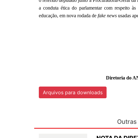
o referido deputado junto à Procuradoria-Geral da
a conduta ética do parlamentar com respeito às 
educação, em nova rodada de
fake news
usadas ape
Diretoria do A
Arquivos para downloads
Outras 
NOTA DA DIRE