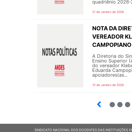
quadriênio 2026-2
21 de Janeiro de 2026
NOTA DA DIRE
VEREADOR KL
CAMPOPIANO 
A Diretoria do Si
Ensino Superior 
do vereador Klebe
Eduarda Campopia
apoiadores(as...
15 de Janeiro de 2026
3
4
5
SINDICATO NACIONAL DOS DOCENTES DAS INSTITUIÇÕES D