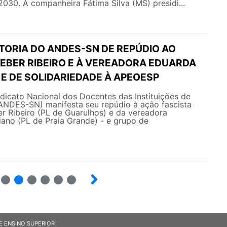
030. A companheira Fátima Silva (MS) presidi...
TORIA DO ANDES-SN DE REPÚDIO AO
EBER RIBEIRO E À VEREADORA EDUARDA
E DE SOLIDARIEDADE À APEOESP
ndicato Nacional dos Docentes das Instituições de
(ANDES-SN) manifesta seu repúdio à ação fascista
r Ribeiro (PL de Guarulhos) e da vereadora
no (PL de Praia Grande) - e grupo de
6
7
8
9
10
E ENSINO SUPERIOR