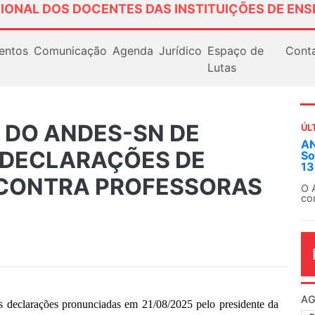
IONAL DOS DOCENTES DAS INSTITUIÇÕES DE ENS
entos
Comunicação
Agenda
Jurídico
Espaço de
Cont
Lutas
 DO ANDES-SN DE
ÚL
AN
 DECLARAÇÕES DE
So
13
 CONTRA PROFESSORAS
O 
co
dia
rações pronunciadas em 21/08/2025 pelo presidente da