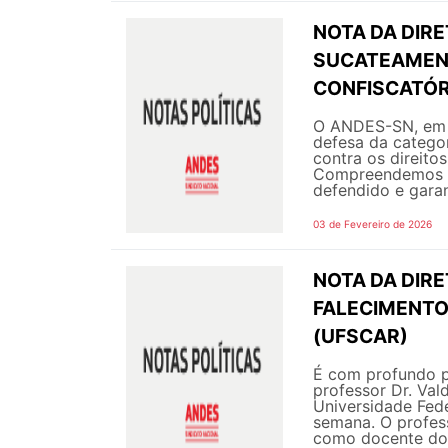
NOTA DA DIR
SUCATEAMENT
CONFISCATÓR
O ANDES-SN, em s
defesa da categor
contra os direito
Compreendemos q
defendido e garant
03 de Fevereiro de 2026
NOTA DA DIRE
FALECIMENTO
(UFSCAR)
É com profundo p
professor Dr. Va
Universidade Fede
semana. O profes
como docente do 