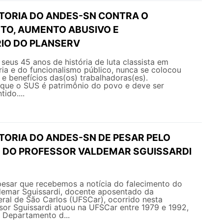
ETORIA DO ANDES-SN CONTRA O
O, AUMENTO ABUSIVO E
IO DO PLANSERV
eus 45 anos de história de luta classista em
ia e do funcionalismo público, nunca se colocou
s e benefícios das(os) trabalhadoras(es).
ue o SUS é patrimônio do povo e deve ser
ido....
TORIA DO ANDES-SN DE PESAR PELO
 DO PROFESSOR VALDEMAR SGUISSARDI
esar que recebemos a notícia do falecimento do
ldemar Sguissardi, docente aposentado da
ral de São Carlos (UFSCar), ocorrido nesta
sor Sguissardi atuou na UFSCar entre 1979 e 1992,
Departamento d...