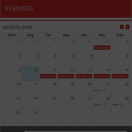
EVENTOS
AGOSTO 2026
Dom
Seg
Ter
Qua
Qui
Sex
Sáb
26
27
28
29
30
31
1
XIV Congresso Brasileiro 
2
3
4
5
6
7
8
9
10
11
12
13
14
15
Ações de solidariedade a Cuba no Rio Grande do Sul - 100 anos 
Ações de solidariedade a Cuba no Rio Grande do Su
Dia de Luta em Defesa de Cuba e da S
102º Encontro da Regional
Reunião GTPE
16
17
18
19
20
21
22
mais +3
23
24
25
26
27
28
29
mais +2
mais +3
30
31
1
2
3
4
5