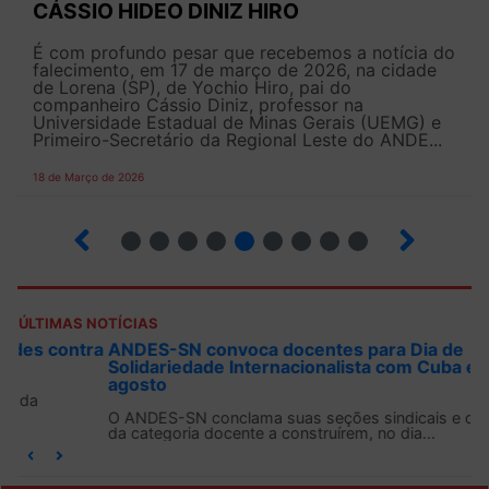
CÁSSIO HIDEO DINIZ HIRO
É com profundo pesar que recebemos a notícia do
falecimento, em 17 de março de 2026, na cidade
de Lorena (SP), de Yochio Hiro, pai do
companheiro Cássio Diniz, professor na
Universidade Estadual de Minas Gerais (UEMG) e
Primeiro-Secretário da Regional Leste do ANDE...
18 de Março de 2026
2
3
4
5
6
7
8
9
ÚLTIMAS NOTÍCIAS
ANDES-SN convoca docentes para Dia de
Solidariedade Internacionalista com Cuba em 13 de
agosto
O ANDES-SN conclama suas seções sindicais e o conjunto
da categoria docente a construírem, no dia...