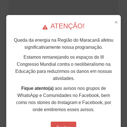
×
ATENÇÃO!
Queda da energia na Região do Maracanã afetou
significativamente nossa programação.
Estamos remanejando os espaços do III
NOTA DE REPÚDIO DA DIRETORIA DO
Congresso Mundial contra o neoliberalismo na
Educação para reduzirmos os danos em nossas
ANDES-SN À RETOMADA DE PROJETO
atividades.
QUE IMPÕE EXAME TOXICOLÓGICO
OBRIGATÓRIO A ESTUDANTES DAS
Fique atento(a)
aos avisos nos grupos de
WhatsApp e Comunidades no Facebook, bem
UNIVERSIDADES PÚBLICAS DO PARANÁ
como nos stories do Instagram e Facebook, por
O ANDES-SN repudia veementemente a retomada,
onde emitiremos esses avisos.
pela Assembleia Legislativa do Paraná (ALEP), do
Projeto de Lei nº 362/2019, que impõe a
realização obrigatória de exames toxicológicos no
processo de matrícula para todo o corpo discente