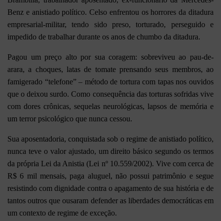
Benz e anistiado político. Celso enfrentou os horrores da ditadura
empresarial-militar, tendo sido preso, torturado, perseguido e
impedido de trabalhar durante os anos de chumbo da ditadura.
Pagou um preço alto por sua coragem: sobreviveu ao pau-de-
arara, a choques, latas de tomate prensando seus membros, ao
famigerado “telefone” – método de tortura com tapas nos ouvidos
que o deixou surdo. Como consequência das torturas sofridas vive
com dores crônicas, sequelas neurológicas, lapsos de memória e
um terror psicológico que nunca cessou.
Sua aposentadoria, conquistada sob o regime de anistiado político,
nunca teve o valor ajustado, um direito básico segundo os termos
da própria Lei da Anistia (Lei nº 10.559/2002). Vive com cerca de
R$ 6 mil mensais, paga aluguel, não possui patrimônio e segue
resistindo com dignidade contra o apagamento de sua história e de
tantos outros que ousaram defender as liberdades democráticas em
um contexto de regime de exceção.