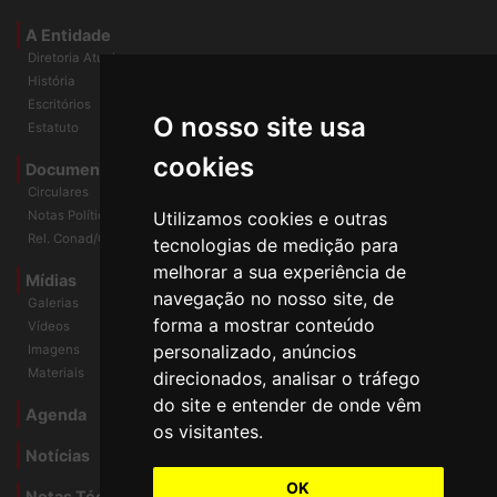
Universidade e Sociedade
A Entidade
Diretoria Atual
História
O nosso site usa
Escritórios
Estatuto
cookies
Documentos
Circulares
Utilizamos cookies e outras
Notas Políticas
tecnologias de medição para
Rel. Conad/Congresso
melhorar a sua experiência de
navegação no nosso site, de
Mídias
Galerias
forma a mostrar conteúdo
Vídeos
personalizado, anúncios
Imagens
direcionados, analisar o tráfego
Materiais
do site e entender de onde vêm
os visitantes.
Agenda
Notícias
OK