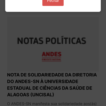
Fechar
das universid...
18 de Março de 2026
NOTA DE SOLIDARIEDADE DA DIRETORIA
DO ANDES-SN À UNIVERSIDADE
ESTADUAL DE CIÊNCIAS DA SAÚDE DE
ALAGOAS (UNCISAL)
O ANDES-SN manifesta sua solidariedade aos(às)