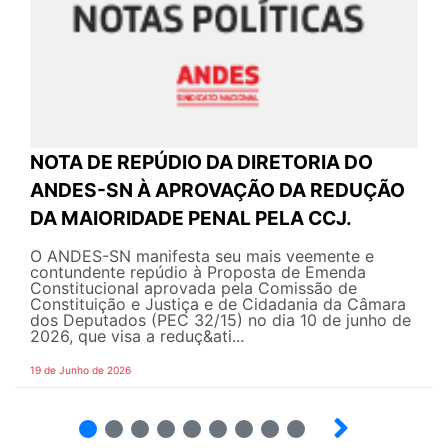
NOTA DE REPÚDIO DA DIRETORIA DO
ANDES-SN À APROVAÇÃO DA REDUÇÃO
DA MAIORIDADE PENAL PELA CCJ.
O ANDES-SN manifesta seu mais veemente e
contundente repúdio à Proposta de Emenda
Constitucional aprovada pela Comissão de
Constituição e Justiça e de Cidadania da Câmara
dos Deputados (PEC 32/15) no dia 10 de junho de
2026, que visa a reduç&ati...
19 de Junho de 2026
2
3
4
5
6
7
8
9