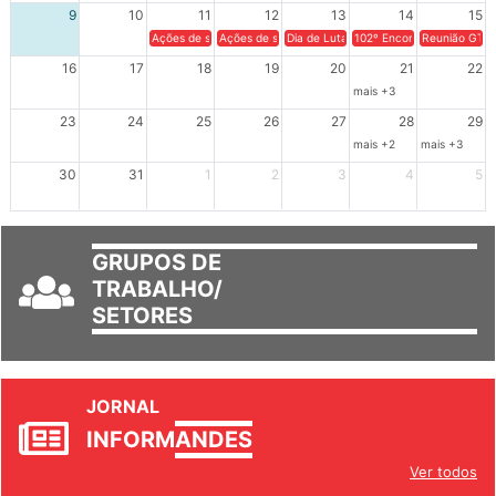
9
10
11
12
13
14
15
Ações de solidariedade a Cuba no Rio Grande do Sul - 100 anos 
Ações de solidariedade a Cuba no Rio Grande do Su
Dia de Luta em Defesa de Cuba e da S
102º Encontro da Regional
Reunião GTPE
16
17
18
19
20
21
22
mais +3
23
24
25
26
27
28
29
mais +2
mais +3
30
31
1
2
3
4
5
GRUPOS DE
TRABALHO/
SETORES
JORNAL
INFORM
ANDES
Ver todos