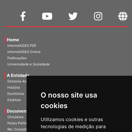
Home
InformANDES PDF
InformANDES Online
Publicações
Universidade e Sociedade
A Entidade
Diretoria Atual
História
O nosso site usa
Escritórios
Estatuto
cookies
Documentos
Circulares
Utilizamos cookies e outras
Notas Políticas
tecnologias de medição para
Rel. Conad/Congresso