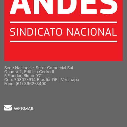
Sede Nacional - Setor Comercial Sul
Quadra 2, Edifício Cedro II
5 º andar, Bloco "C"
Cep: 70302-914 Brasília-DF |
Ver mapa
Fone: (61) 3962-8400
WEBMAIL