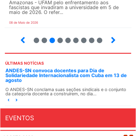
Amazonas - UFAM pelo enfrentamento aos
fascistas que invadiram a universidade em 5 de
maio de 2026. O refer...
08 de Maio de 2026
2
3
4
5
6
7
8
9
ÚLTIMAS NOTÍCIAS
ANDES-SN convoca docentes para Dia de
Solidariedade Internacionalista com Cuba em 13 de
agosto
O ANDES-SN conclama suas seções sindicais e o conjunto
da categoria docente a construírem, no dia...
EVENTOS