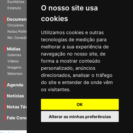
História
O nosso site usa
Escritórios
Estatuto
cookies
Documentos
Circulares
Utilizamos cookies e outras
Notas Políticas
tecnologias de medição para
Rel. Conad/Congresso
melhorar a sua experiência de
navegação no nosso site, de
Mídias
Galerias
forma a mostrar conteúdo
Vídeos
personalizado, anúncios
Imagens
direcionados, analisar o tráfego
Materiais
do site e entender de onde vêm
os visitantes.
Agenda
Notícias
OK
Notas Técnicas
Alterar as minhas preferências
Fale Conocsco
MANTIDO POR Camaleão Soft