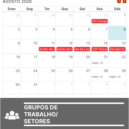
AGOSTO 2026
Dom
Seg
Ter
Qua
Qui
Sex
Sáb
26
27
28
29
30
31
1
XIV Congresso Brasileiro 
2
3
4
5
6
7
8
9
10
11
12
13
14
15
Ações de solidariedade a Cuba no Rio Grande do Sul - 100 anos 
Ações de solidariedade a Cuba no Rio Grande do Su
Dia de Luta em Defesa de Cuba e da S
102º Encontro da Regional
Reunião GTPE
16
17
18
19
20
21
22
mais +3
23
24
25
26
27
28
29
mais +2
mais +3
30
31
1
2
3
4
5
GRUPOS DE
TRABALHO/
SETORES