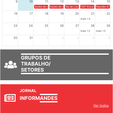
9
10
11
12
13
14
15
Ações de solidariedade a Cuba no Rio Grande do Sul - 100 anos 
Ações de solidariedade a Cuba no Rio Grande do Su
Dia de Luta em Defesa de Cuba e da S
102º Encontro da Regional
Reunião GTPE
16
17
18
19
20
21
22
mais +3
23
24
25
26
27
28
29
mais +2
mais +3
30
31
1
2
3
4
5
GRUPOS DE
TRABALHO/
SETORES
JORNAL
INFORM
ANDES
Ver todos