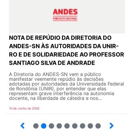
NOTA DE REPÚDIO DA DIRETORIA DO
ANDES-SN ÀS AUTORIDADES DA UNIR-
RO E DE SOLIDARIEDADE AO PROFESSOR
SANTIAGO SILVA DE ANDRADE
A Diretoria do ANDES-SN vem a público
manifestar veemente repúdio às decisões
adotadas por autoridades da Universidade Federal
de Rondônia (UNIR), por entender que elas
representam grave interferência na autonomia
docente, na liberdade de cátedra e nos...
10 de Junho de 2026
2
3
4
5
6
7
8
9