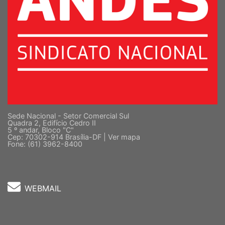
Sede Nacional - Setor Comercial Sul
Quadra 2, Edifício Cedro II
5 º andar, Bloco "C"
Cep: 70302-914 Brasília-DF |
Ver mapa
Fone: (61) 3962-8400
WEBMAIL