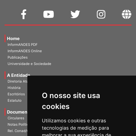
Home
InformANDES PDF
InformANDES Online
Publicações
Universidade e Sociedade
A Entidade
Diretoria Atual
História
O nosso site usa
Escritórios
Estatuto
cookies
Documentos
Circulares
Utilizamos cookies e outras
Notas Políticas
tecnologias de medição para
Rel. Conad/Congresso
melhorar a sua experiência de