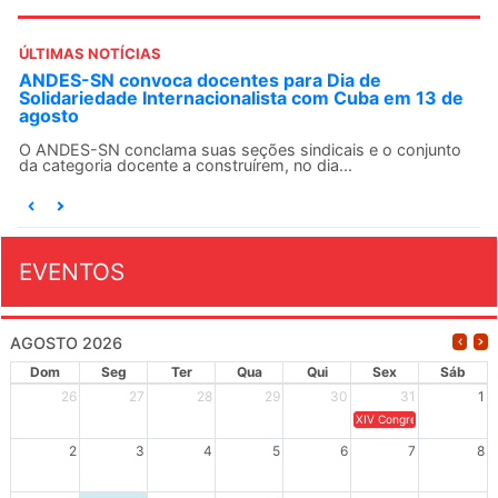
ÚLTIMAS NOTÍCIAS
ANDES-SN convoca docentes para Dia de
Solidariedade Internacionalista com Cuba em 13 de
agosto
O ANDES-SN conclama suas seções sindicais e o conjunto
da categoria docente a construírem, no dia...
EVENTOS
AGOSTO 2026
Dom
Seg
Ter
Qua
Qui
Sex
Sáb
26
27
28
29
30
31
1
XIV Congresso Brasileiro 
2
3
4
5
6
7
8