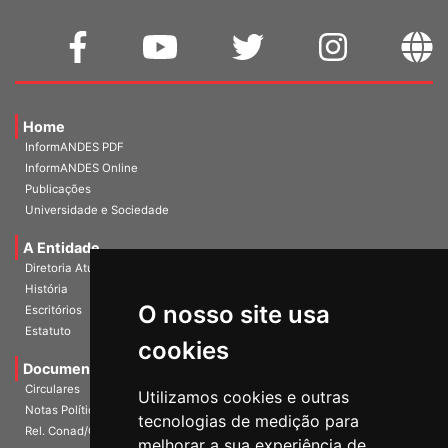
Home
InformANDES PDF
InformANDES Online
Publicações
Universidade e Sociedade
A Entidade
Diretoria Atual
História
O nosso site usa
Escritórios
Estatuto
cookies
Documentos
Circulares
Utilizamos cookies e outras
Notas Políticas
tecnologias de medição para
Rel. Conad/Congresso
melhorar a sua experiência de