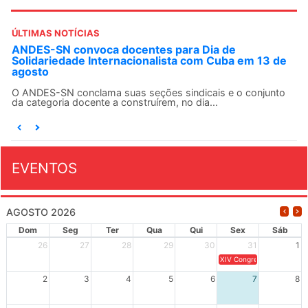
ÚLTIMAS NOTÍCIAS
ANDES-SN convoca docentes para Dia de
Solidariedade Internacionalista com Cuba em 13 de
agosto
O ANDES-SN conclama suas seções sindicais e o conjunto
da categoria docente a construírem, no dia...
EVENTOS
AGOSTO 2026
Dom
Seg
Ter
Qua
Qui
Sex
Sáb
26
27
28
29
30
31
1
XIV Congresso Brasileiro 
2
3
4
5
6
7
8