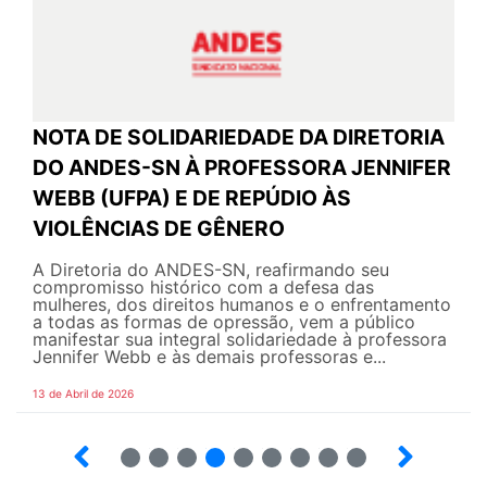
NOTA DE SOLIDARIEDADE DA DIRETORIA
DO ANDES-SN À PROFESSORA JENNIFER
WEBB (UFPA) E DE REPÚDIO ÀS
VIOLÊNCIAS DE GÊNERO
A Diretoria do ANDES-SN, reafirmando seu
compromisso histórico com a defesa das
mulheres, dos direitos humanos e o enfrentamento
a todas as formas de opressão, vem a público
manifestar sua integral solidariedade à professora
Jennifer Webb e às demais professoras e...
13 de Abril de 2026
2
3
4
5
6
7
8
9