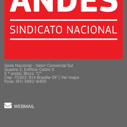
Sede Nacional - Setor Comercial Sul
Quadra 2, Edifício Cedro II
5 º andar, Bloco "C"
Cep: 70302-914 Brasília-DF |
Ver mapa
Fone: (61) 3962-8400
WEBMAIL