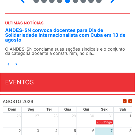
ÚLTIMAS NOTÍCIAS
ANDES-SN convoca docentes para Dia de
Solidariedade Internacionalista com Cuba em 13 de
agosto
O ANDES-SN conclama suas seções sindicais e o conjunto
da categoria docente a construírem, no dia...
EVENTOS
AGOSTO 2026
Dom
Seg
Ter
Qua
Qui
Sex
Sáb
26
27
28
29
30
31
1
XIV Congresso Brasileiro 
2
3
4
5
6
7
8