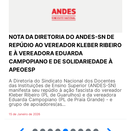
NOTA DA DIRETORIA DO ANDES-SN DE
REPÚDIO AO VEREADOR KLEBER RIBEIRO
E À VEREADORA EDUARDA
CAMPOPIANO E DE SOLIDARIEDADE À
APEOESP
A Diretoria do Sindicato Nacional dos Docentes
das Instituições de Ensino Superior (ANDES-SN)
manifesta seu repúdio à ação fascista do vereador
Kleber Ribeiro (PL de Guarulhos) e da vereadora
Eduarda Campopiano (PL de Praia Grande) - e
grupo de apoiadores(as...
15 de Janeiro de 2026
3
4
5
6
7
8
9
10