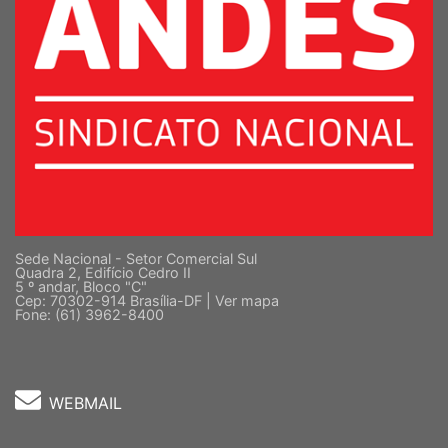
Sede Nacional - Setor Comercial Sul
Quadra 2, Edifício Cedro II
5 º andar, Bloco "C"
Cep: 70302-914 Brasília-DF |
Ver mapa
Fone: (61) 3962-8400
WEBMAIL