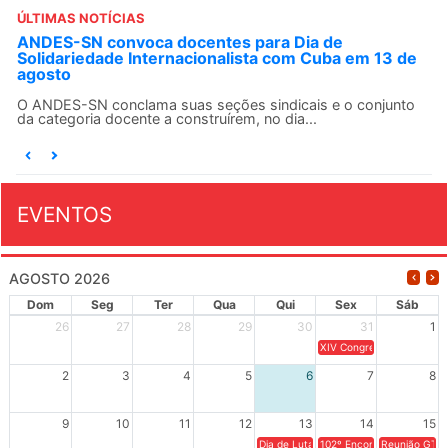
ÚLTIMAS NOTÍCIAS
ANDES-SN convoca docentes para Dia de
Solidariedade Internacionalista com Cuba em 13 de
agosto
O ANDES-SN conclama suas seções sindicais e o conjunto
da categoria docente a construírem, no dia...
EVENTOS
AGOSTO 2026
Dom
Seg
Ter
Qua
Qui
Sex
Sáb
26
27
28
29
30
31
1
XIV Congresso Brasileiro 
2
3
4
5
6
7
8
9
10
11
12
13
14
15
Dia de Luta em Defesa de Cuba e da S
102º Encontro da Regional
Reunião GTPE