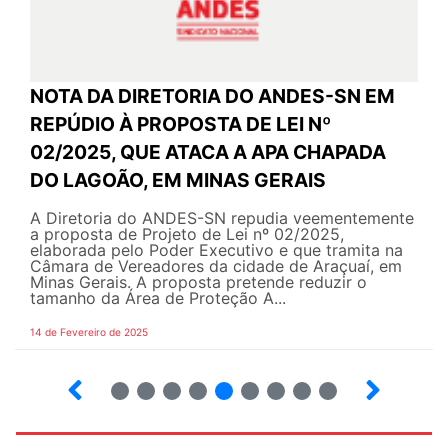
NOTA DA DIRETORIA DO ANDES-SN EM
REPÚDIO À PROPOSTA DE LEI Nº
02/2025, QUE ATACA A APA CHAPADA
DO LAGOÃO, EM MINAS GERAIS
A Diretoria do ANDES-SN repudia veementemente
a proposta de Projeto de Lei nº 02/2025,
elaborada pelo Poder Executivo e que tramita na
Câmara de Vereadores da cidade de Araçuaí, em
Minas Gerais. A proposta pretende reduzir o
tamanho da Área de Proteção A...
14 de Fevereiro de 2025
17
18
19
20
21
22
23
24
25