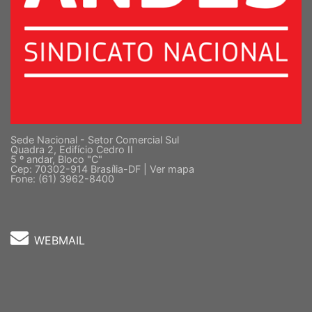
Sede Nacional - Setor Comercial Sul
Quadra 2, Edifício Cedro II
5 º andar, Bloco "C"
Cep: 70302-914 Brasília-DF |
Ver mapa
Fone: (61) 3962-8400
WEBMAIL