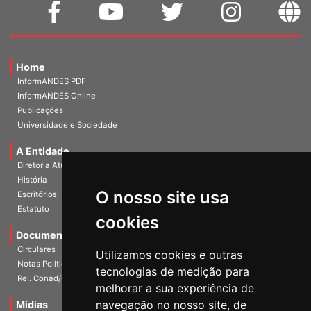
Home
InformANDES PDF
InformANDES Online
Publicações
Universidade e Sociedade
A Entidade
Diretoria Atual
História
O nosso site usa
Escritórios
Estatuto
cookies
Documentos
Circulares
Utilizamos cookies e outras
Notas Políticas
tecnologias de medição para
Rel. Conad/Congresso
melhorar a sua experiência de
navegação no nosso site, de
Mídias